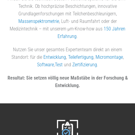
Technik. Ob hochpräzise Beschichtungen, innovative
Grundlagenforschungen mit Teilchenbeschleunigern,
Massenspektrometrie
, Luft- und Raumfahrt oder der
Medizintechnik – mit unserem µm-Know-how aus
150 Jahren
Erfahrung
.
Nutzen Sie unser gesamtes Expertenteam direkt an einem
Standort: für die
Entwicklung
,
Teilefertigung
,
Micromontage
,
Software
,
Test
und
Zertifizierung
.
Resultat: Sie setzen völlig neue Maßstäbe in der Forschung &
Entwicklung.