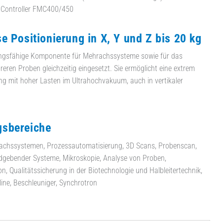
t Controller FMC400/450
e Positionierung in X, Y und Z bis 20 kg
stungsfähige Komponente für Mehrachssysteme sowie für das
ren Proben gleichzeitig eingesetzt. Sie ermöglicht eine extrem
ung mit hoher Lasten im Ultrahochvakuum, auch in vertikaler
sbereiche
chssystemen, Prozessautomatisierung, 3D Scans, Probenscan,
ldgebender Systeme, Mikroskopie, Analyse von Proben,
on, Qualitätssicherung in der Biotechnologie und Halbleitertechnik,
ne, Beschleuniger, Synchrotron