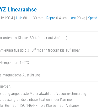
YZ Linearachse
UV, ISO 4 |
Hub
60 – 130 mm |
Repro
0.4 µm |
Last
20 kg |
Speed
rianten bis Klasse ISO 4 (höher auf Anfrage)
-8
-9
mierung flüssig bis 10
mbar / trocken bis 10
mbar
ztemperatur: 120°C
ls magnetische Ausführung
rierbar:
endung angepasste Materialwahl und Vakuumschmierung
 Anpassung an die Einbausituation in der Kammer
ür Reinraum ISO 14644-1 (bis Klasse 1 auf Anfrage)