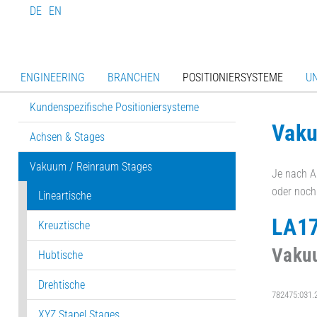
DE
EN
ENGINEERING
BRANCHEN
POSITIONIERSYSTEME
U
Kundenspezifische Positioniersysteme
Vaku
Achsen & Stages
Vakuum / Reinraum Stages
Je nach Ap
oder noch 
Lineartische
LA1
Kreuztische
Vakuu
Hubtische
Drehtische
782475:031.2
XYZ Stapel Stages