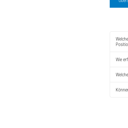
Über
Welche
Positi
Wie er
Welche
Können