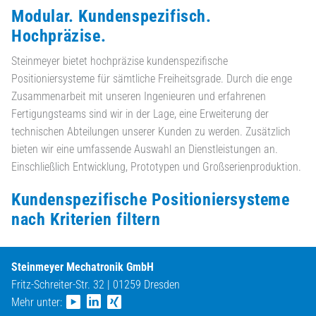
Modular. Kundenspezifisch.
Hochpräzise.
Steinmeyer bietet hochpräzise kundenspezifische
Positioniersysteme für sämtliche Freiheitsgrade. Durch die enge
Zusammenarbeit mit unseren Ingenieuren und erfahrenen
Fertigungsteams sind wir in der Lage, eine Erweiterung der
technischen Abteilungen unserer Kunden zu werden. Zusätzlich
bieten wir eine umfassende Auswahl an Dienstleistungen an.
Einschließlich Entwicklung, Prototypen und Großserienproduktion.
Kundenspezifische Positioniersysteme
nach Kriterien filtern
Steinmeyer Mechatronik GmbH
Fritz-Schreiter-Str. 32 | 01259 Dresden
Mehr unter: