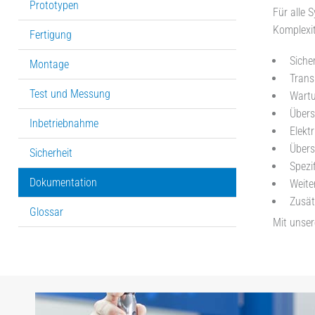
Prototypen
Für alle 
Komplexit
Fertigung
Siche
Montage
Trans
Test und Messung
Wartu
Übers
Inbetriebnahme
Elekt
Übers
Sicherheit
Spezi
Dokumentation
Weite
Zusät
Glossar
Mit unser