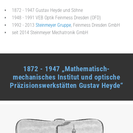
1872 - 1947 Gustav Heyde und Söhne
1948 - 1991 VEB Optik Feinmess Dresden (OFD)
1992 - 2013
Steinmeyer Gruppe
, Feinmess Dresden GmbH
seit 2014 Steinmeyer Mechatronik GmbH
1872 - 1947 „Mathematisch-
mechanisches Institut und optische
Präzisionswerkstätten Gustav Heyde“