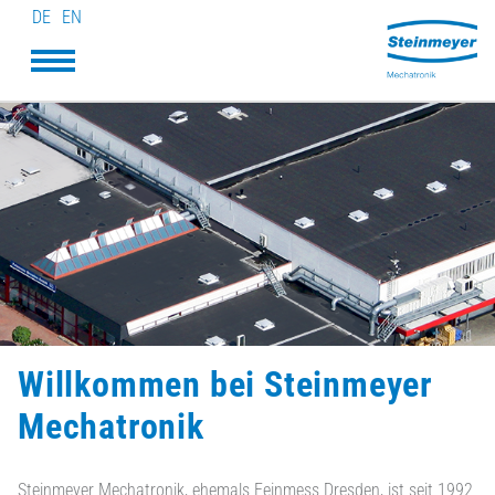
DE
EN
Willkommen bei Steinmeyer
Mechatronik
Steinmeyer Mechatronik, ehemals Feinmess Dresden, ist seit 1992