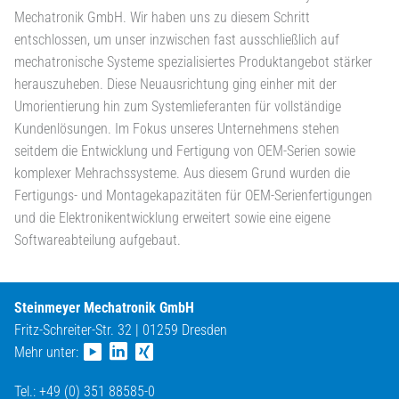
Mechatronik GmbH. Wir haben uns zu diesem Schritt
entschlossen, um unser inzwischen fast ausschließlich auf
mechatronische Systeme spezialisiertes Produktangebot stärker
herauszuheben. Diese Neuausrichtung ging einher mit der
Umorientierung hin zum Systemlieferanten für vollständige
Kundenlösungen. Im Fokus unseres Unternehmens stehen
seitdem die Entwicklung und Fertigung von OEM-Serien sowie
komplexer Mehrachssysteme. Aus diesem Grund wurden die
Fertigungs- und Montagekapazitäten für OEM-Serienfertigungen
und die Elektronikentwicklung erweitert sowie eine eigene
Softwareabteilung aufgebaut.
Steinmeyer Mechatronik GmbH
Fritz-Schreiter-Str. 32 | 01259 Dresden
Mehr unter:
Tel.: +49 (0) 351 88585-0