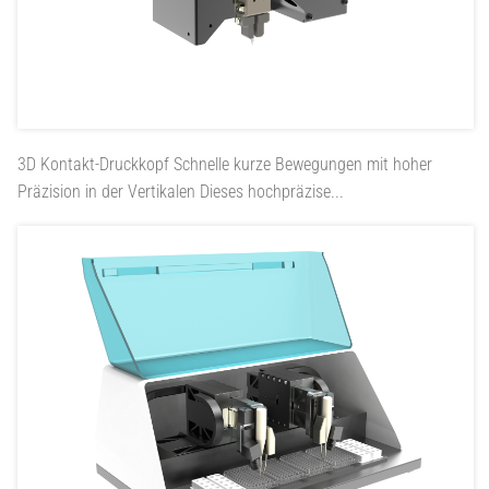
3D Kontakt-Druckkopf
Schnelle kurze Bewegungen mit hoher
Präzision in der Vertikalen Dieses hochpräzise...