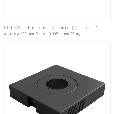
DT310-SM
Flacher Drehtisch (Schrittmotor), Hub n x 360 °,
Apertur ⌀ 100 mm, Repro ± 0.008 °, Last 27 kg,...