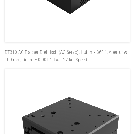
DT310-AC
Flacher Drehtisch (AC Servo), Hub n x 360 °, Apertur ⌀
100 mm, Repro ± 0.001 °, Last 27 kg, Speed...