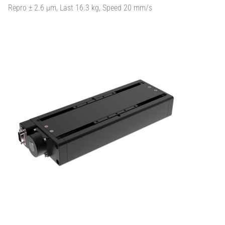
Repro ± 2.6 µm, Last 16.3 kg, Speed 20 mm/s