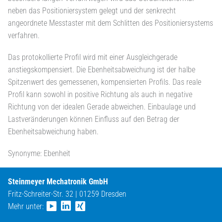
neben das Positioniersystem gelegt und der senkrecht
angeordnete Messtaster mit dem Schlitten des Positioniersystems
verfahren.
Das protokollierte Profil wird mit einer Ausgleichgerade
anstiegskompensiert. Die Ebenheitsabweichung ist der halbe
Spitzenwert des gemessenen, kompensierten Profils. Das reale
Profil kann sowohl in positive Richtung als auch in negative
Richtung von der idealen Gerade abweichen. Einbaulage und
Lastveränderungen können Einfluss auf den Betrag der
Ebenheitsabweichung haben.
Synonyme: Ebenheit
Steinmeyer Mechatronik GmbH
Fritz-Schreiter-Str. 32 | 01259 Dresden
Mehr unter: