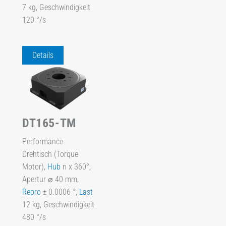
7 kg, Geschwindigkeit
120 °/s
Details
DT165-TM
Performance
Drehtisch (Torque
Motor),
Hub
n x 360°,
Apertur ⌀ 40 mm,
Repro
± 0.0006 °,
Last
12 kg, Geschwindigkeit
480 °/s