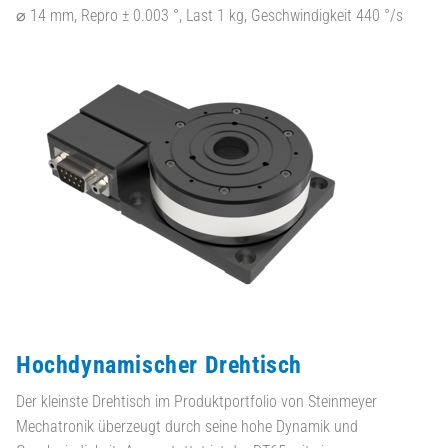
⌀ 14 mm, Repro ± 0.003 °, Last 1 kg, Geschwindigkeit 440 °/s
Hochdynamischer Drehtisch
Der kleinste Drehtisch im Produktportfolio von Steinmeyer
Mechatronik überzeugt durch seine hohe Dynamik und