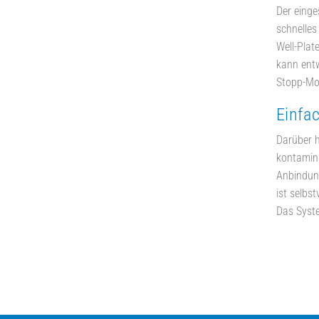
Der einge
schnelles
Well-Plat
kann entw
Stopp-Mod
Einfa
Darüber h
kontamina
Anbindung
ist selbs
Das Syste