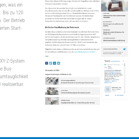
gen, was ein
. Bis zu 120
. Der Betrieb
rten Start-
s XY-Z-System
e Bus-
aumtauglichkeit
realisierbar.