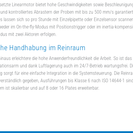
setzte Linearmotor bietet hohe Geschwindigkeiten sowie Beschleunigun
 und kontrolliertes Abrastern der Proben mit bis zu 500 mm/s garantiert
es lassen sich so pro Stunde mit Einzelpipette oder Einzelsensor scannen
eder im On-the-fly-Modus mit Positionstrigger oder im inertia-kompensie
us mit zwei Aktoren erfolgen.
che Handhabung im Reinraum
inaus erleichtere die hohe Anwenderfreundlichkeit die Arbeit. So ist da
tionsarm und dank Luftlagerung auch im 24/7-Betrieb wartungsfrei. Di
 sorgt für eine einfache Integration in die Systemsteuerung. Die Reinr
tverständlich gegeben, Ausführungen bis Klasse 6 nach ISO 14644-1 sind 
m ist skalierbar und auf 8 oder 16 Plates erweiterbar.