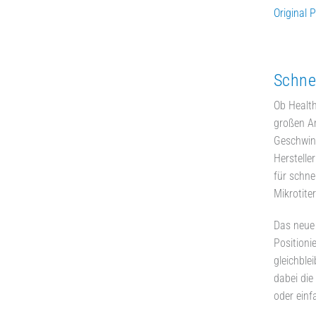
Original 
Schnel
Ob Health
großen An
Geschwind
Herstelle
für schne
Mikrotite
Das neue 
Positioni
gleichble
dabei di
oder ein