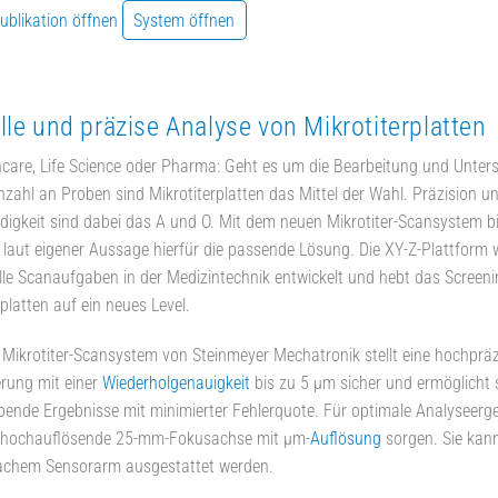
Publikation öffnen
System öffnen
le und präzise Analyse von Mikrotiterplatten
care, Life Science oder Pharma: Geht es um die Bearbeitung und Unter
zahl an Proben sind Mikrotiterplatten das Mittel der Wahl. Präzision u
igkeit sind dabei das A und O. Mit dem neuen Mikrotiter-Scansystem bi
r laut eigener Aussage hierfür die passende Lösung. Die XY-Z-Plattform w
lle Scanaufgaben in der Medizintechnik entwickelt und hebt das Screen
rplatten auf ein neues Level.
Mikrotiter-Scansystem von Steinmeyer Mechatronik stellt eine hochpräz
erung mit einer
Wiederholgenauigkeit
bis zu 5 µm sicher und ermöglicht 
ibende Ergebnisse mit minimierter Fehlerquote. Für optimale Analyseerge
e hochauflösende 25-mm-Fokusachse mit µm-
Auflösung
sorgen. Sie kan
fachem Sensorarm ausgestattet werden.