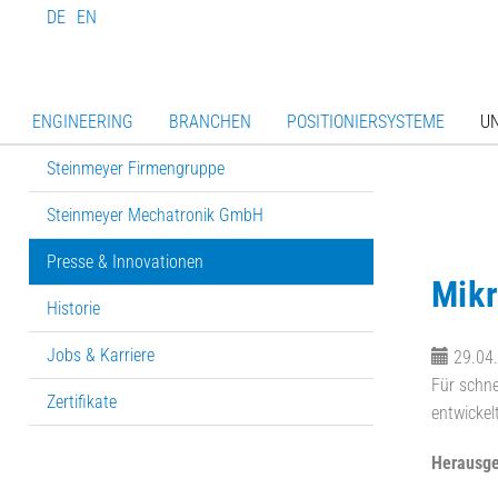
DE
EN
ENGINEERING
BRANCHEN
POSITIONIERSYSTEME
U
Steinmeyer Firmengruppe
Steinmeyer Mechatronik GmbH
Presse & Innovationen
Mikr
Historie
Jobs & Karriere
29.04
Für schne
Zertifikate
entwickel
Herausge