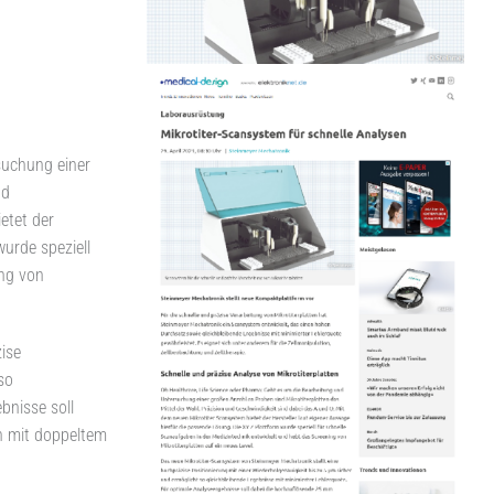
suchung einer
nd
etet der
urde speziell
ing von
ise
so
bnisse soll
n mit doppeltem