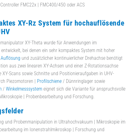
t Controller FMC22x | FMC400/450 oder ACS
aktes XY-Rz System für hochauflösende
UHV
manipulator XY-Theta wurde für Anwendungen im
entwickelt, bei denen ein sehr kompaktes System mit hoher
r
Auflösung
und zusätzlicher kontinuierlicher Drehachse benötigt
tion aus zwei linearen XY-Achsen und einer Z-Rotationsachse
e XY-Scans sowie Schnitte und Positionieraufgaben in UHV-
ch Piezomotoren |
Profilschiene
/ Dünnringlager sowie
m
/
Winkelmesssystem
eignet sich die Variante für anspruchsvolle
ikroskopie | Probenbearbeitung und Forschung.
sfelder
ng und Probenmanipulation in Ultrahochvakuum | Mikroskopie im
earbeitung im Ionenstrahlmikroskop | Forschung und