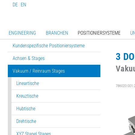
DE
EN
ENGINEERING
BRANCHEN
POSITIONIERSYSTEME
U
Kundenspezifische Positioniersysteme
3 DO
Achsen & Stages
Vaku
Vakuum / Reinraum Stages
Lineartische
786020:001.
Kreuztische
Hubtische
Drehtische
XYZ Stapel Stages