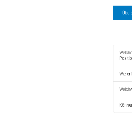
Über
Welche
Positi
Wie er
Welche
Können