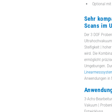
Optional mi
Sehr komp
Scans im 
Der 3 DOF Proben
Ultrahochvakuum 
Steifigkeit | hohe
wird. Die Kombina
ermöglicht präzis
Umgebungen. Dur
Linearmesssyste
Anwendungen in M
Anwendung
3-Achs-Bearbeitu
Vakuum | Probenb
Entwicklung