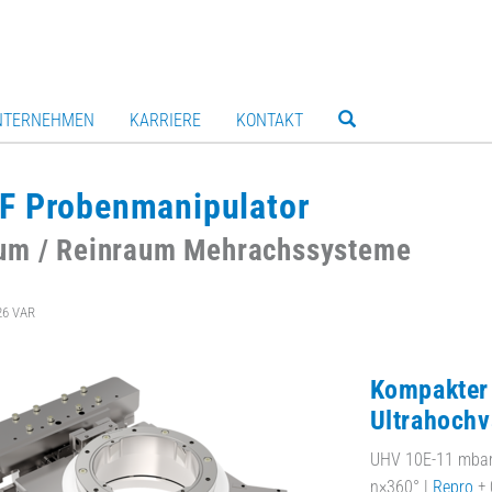
NTERNEHMEN
KARRIERE
KONTAKT
F Probenmanipulator
um / Reinraum Mehrachssysteme
26 VAR
Kompakter 
Ultrahoch
UHV 10E-11 mbar 
n×360° |
Repro
± 