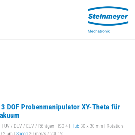
3 DOF Probenmanipulator XY-Theta für
vakuum
| UV / DUV / EUV / Röntgen | ISO 4 |
Hub
30 x 30 mm | Rotation
0.2 µm |
Speed
20 mm/s / 200°/s