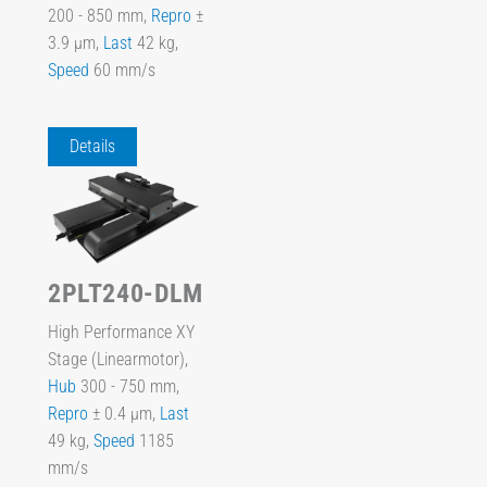
200 - 850 mm,
Repro
±
3.9 µm,
Last
42 kg,
Speed
60 mm/s
Details
2PLT240-DLM
High Performance XY
Stage (Linearmotor),
Hub
300 - 750 mm,
Repro
± 0.4 µm,
Last
49 kg,
Speed
1185
mm/s