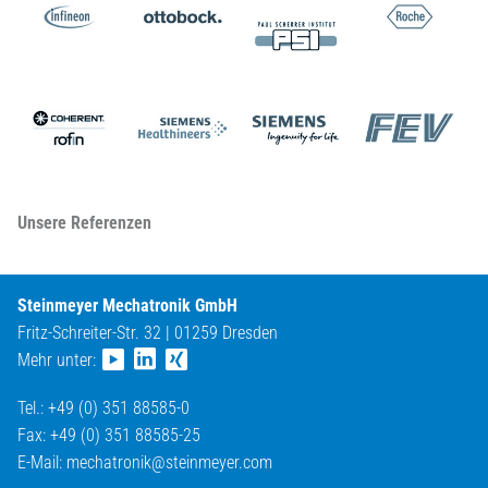
Unsere Referenzen
Steinmeyer Mechatronik GmbH
Fritz-Schreiter-Str. 32 | 01259 Dresden
Mehr unter:
Tel.: +49 (0) 351 88585-0
Fax: +49 (0) 351 88585-25
E-Mail:
mechatronik@
steinmeyer.com