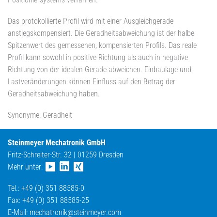
Das protokollierte Profil wird mit einer Ausgleichgerade
anstiegskompensiert. Die Geradheitsabweichung ist der halbe
Spitzenwert des gemessenen, kompensierten Profils. Das reale
Profil kann sowohl in positive Richtung als auch in negative
Richtung von der idealen Gerade abweichen. Einbaulage und
Lastveränderungen können Einfluss auf den Betrag der
Geradheitsabweichung haben.
Synonyme: Geradheit
Steinmeyer Mechatronik GmbH
Fritz-Schreiter-Str. 32 | 01259 Dresden
Mehr unter:
Tel.: +49 (0) 351 88585-0
Fax: +49 (0) 351 88585-25
E-Mail:
mechatronik@
steinmeyer.com