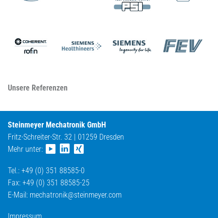
Unsere Referenzen
Steinmeyer Mechatronik GmbH
Fritz-Schreiter-Str. 32 | 01259 Dresden
Mehr unter:
Tel.: +49 (0) 351 88585-0
Fax: +49 (0) 351 88585-25
E-Mail:
mechatronik@
steinmeyer.com
Impressum