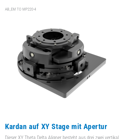
AB_EM TO MP220-4
Kardan auf XY Stage mit Apertur
Dieser XY Theta Delta Aligner besteht aus drei zwei vertikal