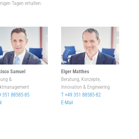
nigen Tagen erhalten:
cisco Samuel
Elger Matthes
tung &
Beratung, Konzepte,
ektmanagement
Innovation & Engineering
9 351 88585-85
T +49 351 88585-82
l
E-Mail