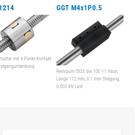
1214
GGT M4x1P0.5
rmutter mit 4-Punkt-Kontakt
zelgangumlenkung
Reinraum ISO3, bis 10E-11 mbar,
Länge 112 mm, 0.1 mm Steigung,
0.002 kN Last