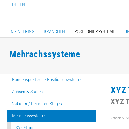
DE
EN
ENGINEERING
BRANCHEN
POSITIONIERSYSTEME
U
Mehrachssysteme
Kundenspezifische Positioniersysteme
XYZ 
Achsen & Stages
XYZ T
Vakuum / Reinraum Stages
Mehrachssysteme
228665 MP2
XYZ Stapel