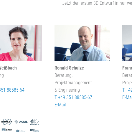
Jetzt den ersten 3D Entwurf in nur we
Weißbach
Ronald Schulze
Fran
ng
Beratung,
Bera
Projektmanagement
Proj
351 88585-64
& Engineering
T +4
T +49 351 88585-67
E-Mai
E-Mail