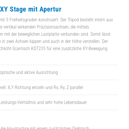
 XY Stage mit Apertur
 mit 5 Freiheitsgraden konstruiert. Der Tripod besteht intern aus
vertikal wirkenden Präzisionsachsen, die mittels
n mit der beweglichen Lastplatte verbunden sind. Somit lässt
te in zwei Achsen kippen und auch in der Höhe verstellen. Der
rchlicht-Scantisch KDT235 für eine zusätzliche XY-Bewegung
e optische und aktive Ausrichtung
eit: X,Y Richtung einzeln und Rx, Ry, Z parallel
Leistungs-Verhältnis und sehr hohe Lebensdauer
die Hauptachse mit einem zusätzlichen Drehtisch