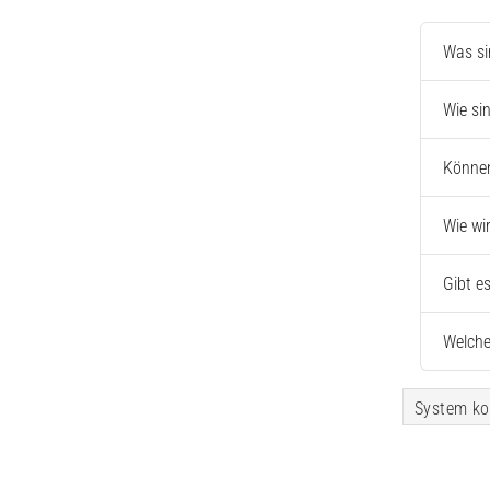
Was si
Wie si
Können
Wie wi
Gibt e
Welche
System ko