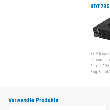
KDT23
XY Mikrosko
(Spindelantr
Apertur 100,
8 kg, Speed
Verwandte Produkte