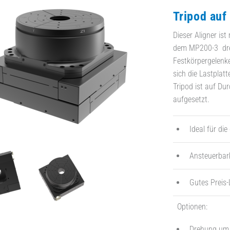
Tripod auf
Dieser Aligner ist
dem MP200-3 drei 
Festkörpergelenke
sich die Lastplat
Tripod ist auf Du
aufgesetzt.
Ideal für di
Ansteuerbark
Gutes Preis-
Optionen:
Drehung um 