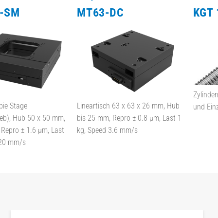
5-SM
MT63-DC
KGT 
Zylinde
pie Stage
Lineartisch 63 x 63 x 26 mm, Hub
und Ein
ieb), Hub 50 x 50 mm,
bis 25 mm, Repro ± 0.8 µm, Last 1
 Repro ± 1.6 µm, Last
kg, Speed 3.6 mm/s
 20 mm/s