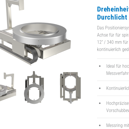
Dreheinhei
Durchlicht
Das Positioniersys
Achse für für spi
12“ / 340 mm für 
kontinuierlich ged
Ideal für ho
Messverfahr
Kontinuierli
Hochpräziser
Vorschubbe
Messring mit