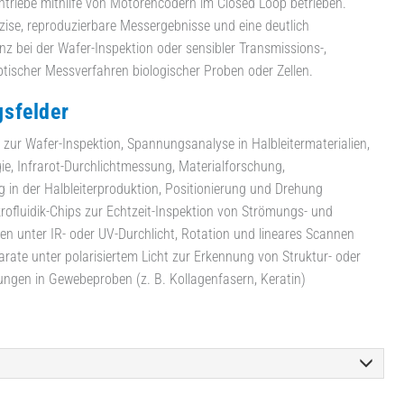
ntriebe mithilfe von Motorencodern im Closed Loop betrieben.
zise, reproduzierbare Messergebnisse und eine deutlich
enz bei der Wafer-Inspektion oder sensibler Transmissions-,
ptischer Messverfahren biologischer Proben oder Zellen.
sfelder
 zur Wafer-Inspektion, Spannungsanalyse in Halbleitermaterialien,
ie, Infrarot-Durchlichtmessung, Materialforschung,
g in der Halbleiterproduktion, Positionierung und Drehung
rofluidik-Chips zur Echtzeit-Inspektion von Strömungs- und
n unter IR- oder UV-Durchlicht, Rotation und lineares Scannen
arate unter polarisiertem Licht zur Erkennung von Struktur- oder
gen in Gewebeproben (z. B. Kollagenfasern, Keratin)