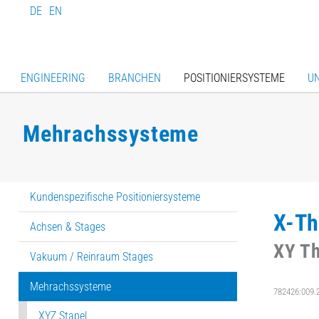
DE
EN
ENGINEERING
BRANCHEN
POSITIONIERSYSTEME
U
Mehrachssysteme
Kundenspezifische Positioniersysteme
X-Th
Achsen & Stages
XY T
Vakuum / Reinraum Stages
Mehrachssysteme
782426:009.
XYZ Stapel