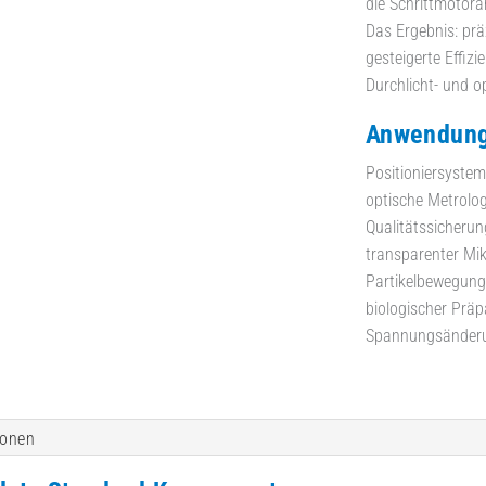
die Schrittmotora
Das Ergebnis: prä
gesteigerte Effizi
Durchlicht- und o
Anwendung
Positioniersystem
optische Metrolog
Qualitätssicherun
transparenter Mik
Partikelbewegunge
biologischer Präp
Spannungsänderun
ionen