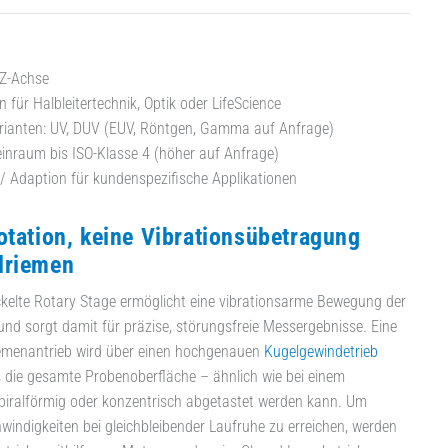
 Z-Achse
 für Halbleitertechnik, Optik oder LifeScience
rianten: UV, DUV (EUV, Röntgen, Gamma auf Anfrage)
inraum bis ISO-Klasse 4 (höher auf Anfrage)
/ Adaption für kundenspezifische Applikationen
otation, keine Vibrationsübetragung
driemen
ickelte Rotary Stage ermöglicht eine vibrationsarme Bewegung der
und sorgt damit für präzise, störungsfreie Messergebnisse. Eine
emenantrieb wird über einen hochgenauen
Kugelgewindetrieb
 die gesamte Probenoberfläche – ähnlich wie bei einem
spiralförmig oder konzentrisch abgetastet werden kann. Um
indigkeiten bei gleichbleibender Laufruhe zu erreichen, werden