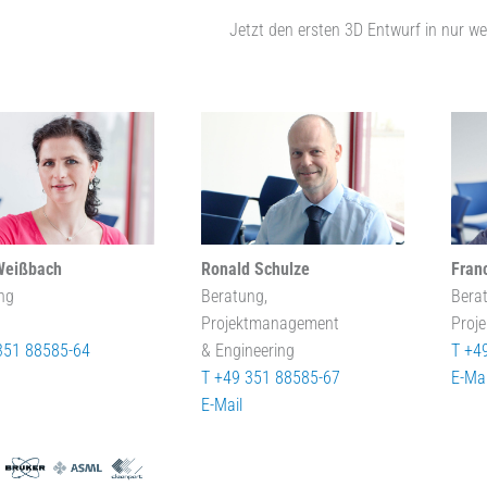
Jetzt den ersten 3D Entwurf in nur we
Weißbach
Ronald Schulze
Fran
ng
Beratung,
Bera
Projektmanagement
Proj
351 88585-64
& Engineering
T +4
T +49 351 88585-67
E-Mai
E-Mail