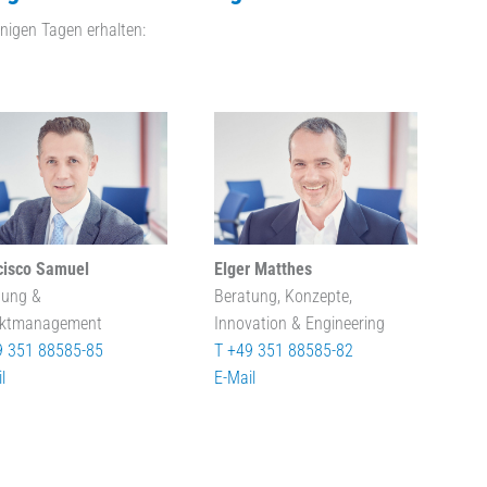
nigen Tagen erhalten:
cisco Samuel
Elger Matthes
tung &
Beratung, Konzepte,
ektmanagement
Innovation & Engineering
9 351 88585-85
T +49 351 88585-82
l
E-Mail