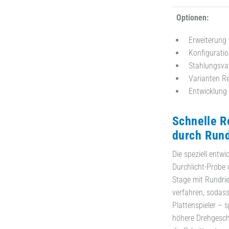
Optionen:
Erweiterung
Konfiguration
Stahlungsva
Varianten Re
Entwicklung 
Schnelle R
durch Run
Die speziell entw
Durchlicht-Probe 
Stage mit Rundri
verfahren, sodass
Plattenspieler – 
höhere Drehgeschw