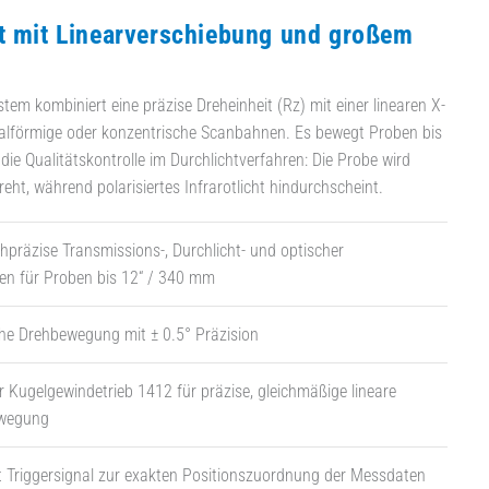
t mit Linearverschiebung und großem
tem kombiniert eine präzise Dreheinheit (Rz) mit einer linearen X-
ralförmige oder konzentrische Scanbahnen. Es bewegt Proben bis
die Qualitätskontrolle im Durchlichtverfahren: Die Probe wird
reht, während polarisiertes Infrarotlicht hindurchscheint.
chpräzise Transmissions-, Durchlicht- und optischer
en für Proben bis 12“ / 340 mm
che Drehbewegung mit ± 0.5° Präzision
 Kugelgewindetrieb 1412 für präzise, gleichmäßige lineare
wegung
 Triggersignal zur exakten Positionszuordnung der Messdaten