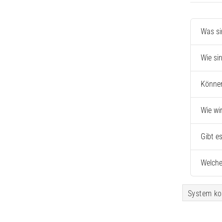
Was si
Wie si
Können
Wie wi
Gibt e
Welche
System ko