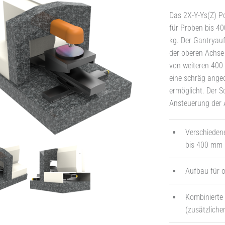
Das 2X-Y-Ys(Z) P
für Proben bis 4
kg. Der Gantryau
der oberen Achse 
von weiteren 400 
eine schräg angeo
ermöglicht. Der S
Ansteuerung der A
Verschiedene
bis 400 mm 
Aufbau für o
Kombinierte
(zusätzlich