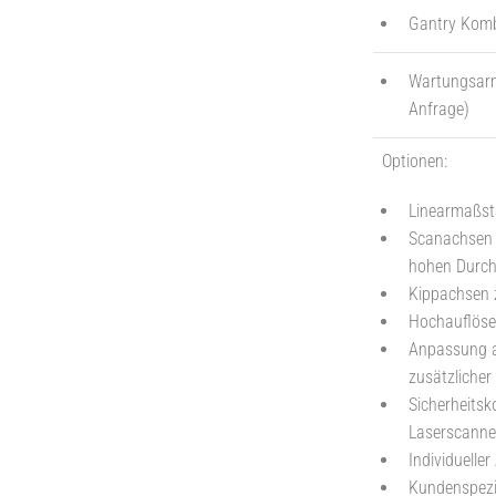
Gantry Kombi
Wartungsarm
Anfrage)
Optionen:
Linearmaßst
Scanachsen m
hohen Durch
Kippachsen 
Hochauflöse
Anpassung a
zusätzlicher
Sicherheitsko
Laserscanner
Individuelle
Kundenspezi