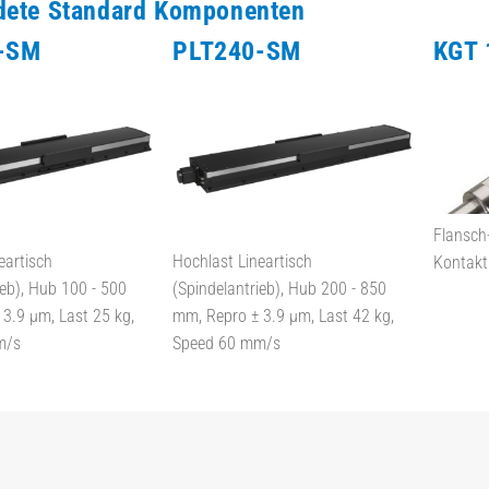
dete Standard Komponenten
-SM
PLT240-SM
KGT 
Flansch
eartisch
Hochlast Lineartisch
Kontakt
ieb), Hub 100 - 500
(Spindelantrieb), Hub 200 - 850
3.9 µm, Last 25 kg,
mm, Repro ± 3.9 µm, Last 42 kg,
m/s
Speed 60 mm/s