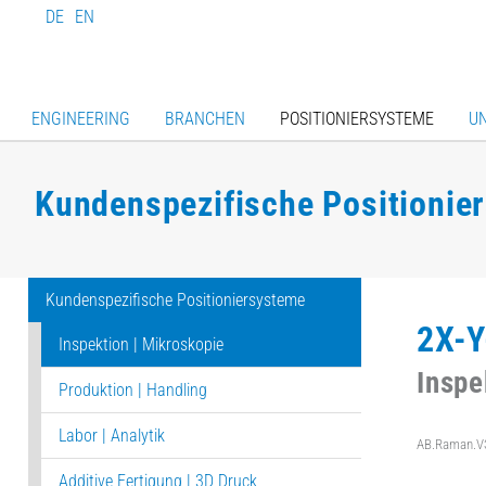
DE
EN
ENGINEERING
BRANCHEN
POSITIONIERSYSTEME
U
Kundenspezifische Positionie
Kundenspezifische Positioniersysteme
2X-Y
Inspektion | Mikroskopie
Inspe
Produktion | Handling
Labor | Analytik
AB.Raman.V
Additive Fertigung | 3D Druck