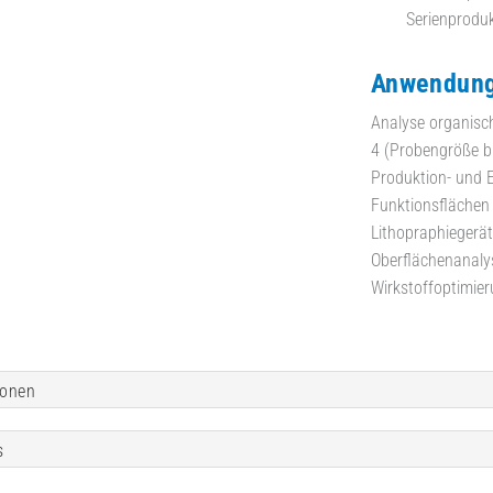
Serienproduk
Anwendung
Analyse organisc
4 (Probengröße bi
Produktion- und 
Funktionsflächen 
Lithopraphiegerät
Oberflächenanaly
Wirkstoffoptimie
ionen
s