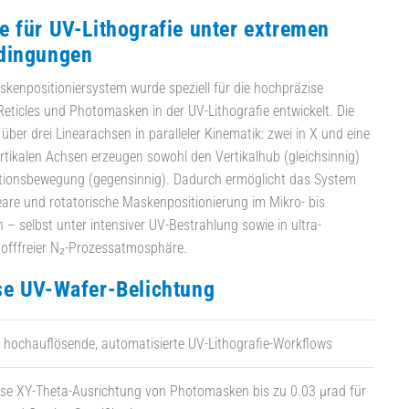
 für UV-Lithografie unter extremen
dingungen
kenpositioniersystem wurde speziell für die hochpräzise
eticles und Photomasken in der UV-Lithografie entwickelt. Die
über drei Linearachsen in paralleler Kinematik: zwei in X und eine
vertikalen Achsen erzeugen sowohl den Vertikalhub (gleichsinnig)
ationsbewegung (gegensinnig). Dadurch ermöglicht das System
ineare und rotatorische Maskenpositionierung im Mikro- bis
– selbst unter intensiver UV-Bestrahlung sowie in ultra-
tofffreier N₂-Prozessatmosphäre.
se UV-Wafer-Belichtung
r hochauflösende, automatisierte UV-Lithografie-Workflows
ise XY-Theta-Ausrichtung von Photomasken bis zu 0.03 µrad für