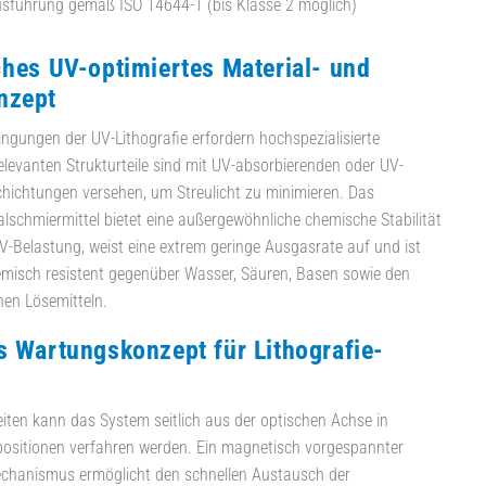
sführung gemäß ISO 14644-1 (bis Klasse 2 möglich)
ches UV-optimiertes Material- und
nzept
ngungen der UV-Lithografie erfordern hochspezialisierte
relevanten Strukturteile sind mit UV-absorbierenden oder UV-
schichtungen versehen, um Streulicht zu minimieren. Das
alschmiermittel bietet eine außergewöhnliche chemische Stabilität
UV-Belastung, weist eine extrem geringe Ausgasrate auf und ist
emisch resistent gegenüber Wasser, Säuren, Basen sowie den
hen Lösemitteln.
s Wartungskonzept für Lithografie-
ten kann das System seitlich aus der optischen Achse in
epositionen verfahren werden. Ein magnetisch vorgespannter
chanismus ermöglicht den schnellen Austausch der