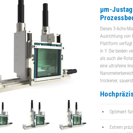
µm-Justage
Prozessbe
Dieses 3-Achs-Mas
Ausrichtung von R
Plattform verfügt 
in Y. Die beiden 
als auch die Rot
eine ultrafeine l
Nanometerbereich 
trockener, sauers
Hochpräzi
Optimiert fü
Extrem präz