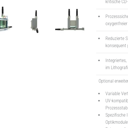
kritische CD
Prozesssiche
oxygenfreie
Reduzierte S
konsequent 
Integriertes
im Lithografi
Optional erweite
Variable Ve
UV-kompatibl
Prozessstabi
Spezifische 
Optikmodule