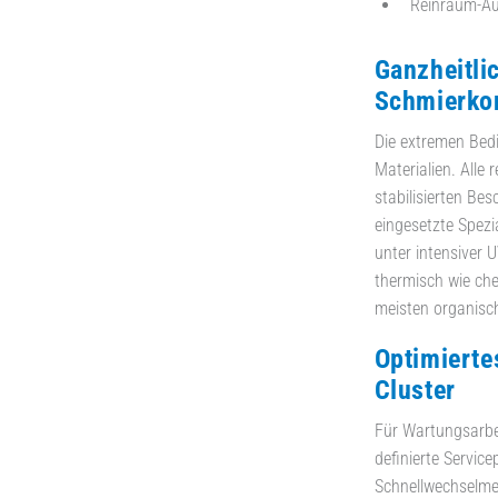
Reinraum-Au
Ganzheitli
Schmierko
Die extremen Bedi
Materialien. Alle 
stabilisierten Be
eingesetzte Spezi
unter intensiver 
thermisch wie ch
meisten organisc
Optimierte
Cluster
Für Wartungsarbei
definierte Servic
Schnellwechselme