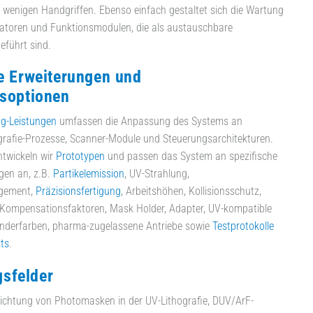
wenigen Handgriffen. Ebenso einfach gestaltet sich die Wartung
iatoren und Funktionsmodulen, die als austauschbare
führt sind.
le Erweiterungen und
nsoptionen
ng-Leistungen
umfassen die Anpassung des Systems an
grafie-Prozesse, Scanner-Module und Steuerungsarchitekturen.
ntwickeln wir
Prototypen
und passen das System an spezifische
en an, z.B.
Partikelemission
, UV-Strahlung,
gement,
Präzisionsfertigung
, Arbeitshöhen, Kollisionsschutz,
 Kompensationsfaktoren, Mask Holder, Adapter, UV-kompatible
onderfarben, pharma-zugelassene Antriebe sowie
Testprotokolle
sts
.
sfelder
ichtung von Photomasken in der UV-Lithografie, DUV/ArF-