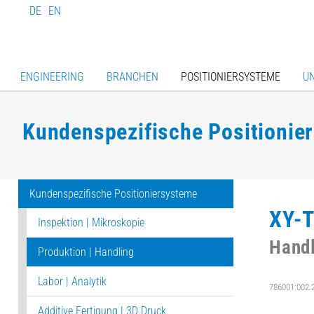
DE
EN
ENGINEERING
BRANCHEN
POSITIONIERSYSTEME
U
Kundenspezifische Positionie
Kundenspezifische Positioniersysteme
XY-T
Inspektion | Mikroskopie
Handl
Produktion | Handling
Labor | Analytik
786001:002.
Additive Fertigung | 3D Druck