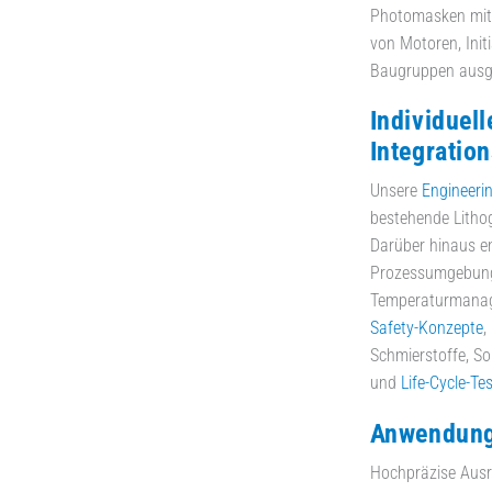
Photomasken mit 
von Motoren, Init
Baugruppen ausge
Individuel
Integratio
Unsere
Engineeri
bestehende Litho
Darüber hinaus e
Prozessumgebung
Temperaturmana
Safety-Konzepte
,
Schmierstoffe, S
und
Life-Cycle-Te
Anwendung
Hochpräzise Ausr