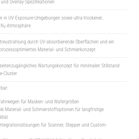
- und Overlay-Spezifikationen
r in UV-Exposure-Umgebungen sowie ultra-trockener,
r N₂-Atmosphäre
treustrahlung durch UV-absorbierende Oberflächen und ein
prozessoptimiertes Material- und Schmierkonzept
, seitenzugängliches Wartungskonzept für minimalen Stillstand
e-Cluster
rbar:
rfahrwegen für Masken- und Wafergrößen
e Material- und Schmierstoffoptionen für langfristige
lität
Integrationslösungen für Scanner, Stepper und Custom-