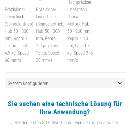
Hochpräziser
Präzisions-
Präzisions-
Lineartisch
Lineartisch
Lineartisch
(Linear
(Spindelantrieb),
(Spindelantrieb),
Motor), Hub
Hub 50 - 300
Hub 50 - 300
50 - 260 mm,
mm, Repro ±
mm, Repro ±
Repro ± 0.3
1.7 µm, Last
1.9 µm, Last
µm, Last 1.4
4,5 kg, Speed
15 kg, Speed
kg, Speed 375
60 mm/s
20 mm/s
mm/s
System konfigurieren
Sie suchen eine technische Lösung für
Ihre Anwendung?
Jetzt den ersten 3D Entwurf in nur wenigen Tagen erhalten: