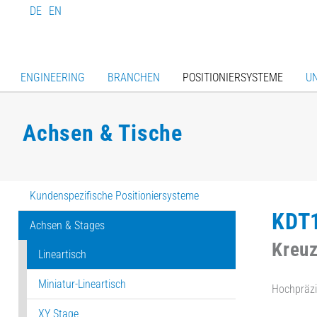
DE
EN
ENGINEERING
BRANCHEN
POSITIONIERSYSTEME
U
Achsen & Tische
Kundenspezifische Positioniersysteme
KDT
Achsen & Stages
Kreuz
Lineartisch
Miniatur-Lineartisch
Hochpräzi
XY Stage