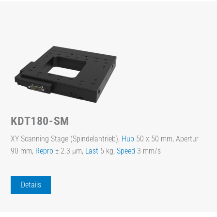
KDT180-SM
XY Scanning Stage (Spindelantrieb),
Hub
50 x 50 mm, Apertur
90 mm,
Repro
± 2.3 µm,
Last
5 kg,
Speed
3 mm/s
Details