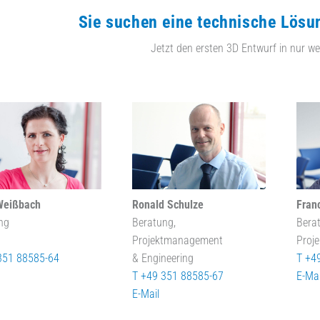
Sie suchen eine technische Lösu
Jetzt den ersten 3D Entwurf in nur we
Weißbach
Ronald Schulze
Fran
ng
Beratung,
Bera
Projektmanagement
Proj
351 88585-64
& Engineering
T +4
T +49 351 88585-67
E-Mai
E-Mail