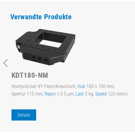
Verwandte Produkte
KDT180-NM
Hochpräziser XY Piezo-Kreuztisch,
Hub
100 x 100 mm,
Apertur 115 mm,
Repro
± 0.5 µm,
Last
5 kg,
Speed
120 mm/s
Details