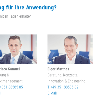
ng für Ihre Anwendung?
nigen Tagen erhalten:
cisco Samuel
Elger Matthes
tung &
Beratung, Konzepte,
ektmanagement
Innovation & Engineering
9 351 88585-85
T +49 351 88585-82
l
E-Mail