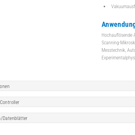
Vakuumausfü
Anwendung
Hochauflösende A
Scanning-Mikrosk
Messtechnik, Auto
Experimentalphysi
ionen
Controller
/Datenblätter