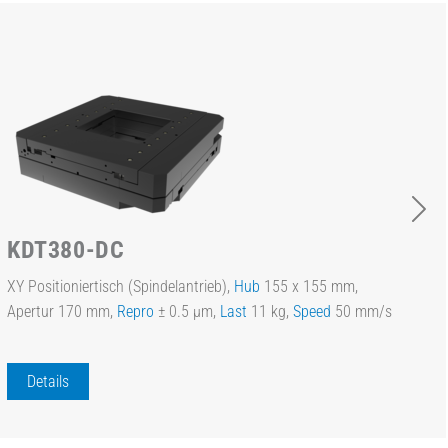
KDT380-DC
XY Positioniertisch (Spindelantrieb),
Hub
155 x 155 mm,
Apertur 170 mm,
Repro
± 0.5 µm,
Last
11 kg,
Speed
50 mm/s
Details