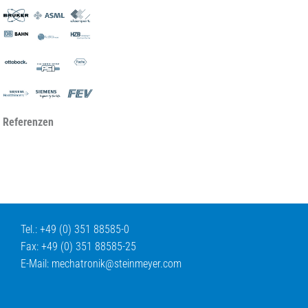
 Referenzen
Tel.: +49 (0) 351 88585-0
Fax: +49 (0) 351 88585-25
E-Mail:
mechatronik@
steinmeyer.com