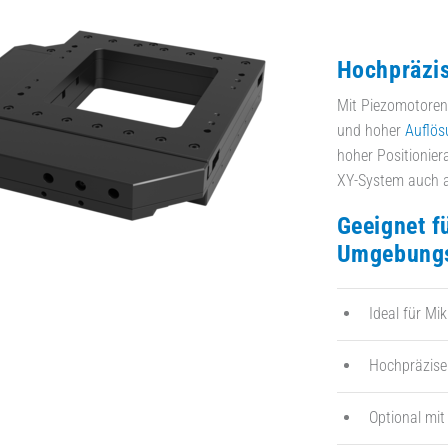
Hochpräzis
Mit Piezomotoren 
und hoher
Auflös
hoher Positionie
XY-System auch al
Geeignet f
Umgebung
Ideal für Mi
Hochpräzise 
Optional mi