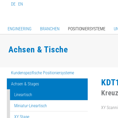
DE
EN
ENGINEERING
BRANCHEN
POSITIONIERSYSTEME
U
Achsen & Tische
Kundenspezifische Positioniersysteme
KDT
Achsen & Stages
Kreuz
Lineartisch
Miniatur-Lineartisch
XY Scanni
XY Stage