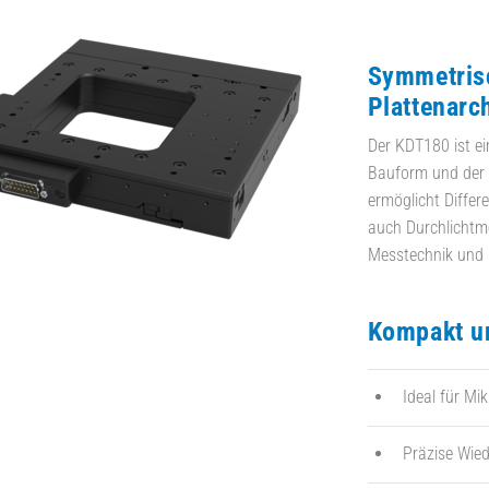
Symmetrisc
Plattenarc
Der KDT180 ist ein
Bauform und der 
ermöglicht Differ
auch Durchlichtme
Messtechnik und 
Kompakt un
Ideal für Mi
Präzise Wied