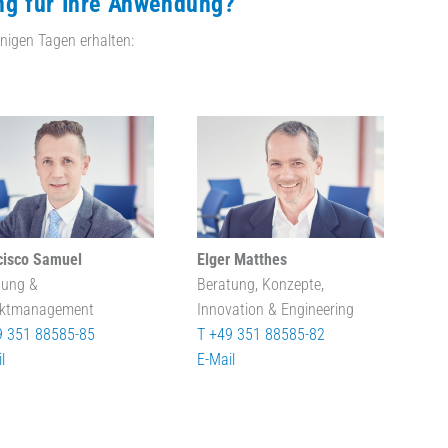
ng für Ihre Anwendung?
nigen Tagen erhalten:
cisco Samuel
Elger Matthes
tung &
Beratung, Konzepte,
ektmanagement
Innovation & Engineering
9 351 88585-85
T +49 351 88585-82
l
E-Mail