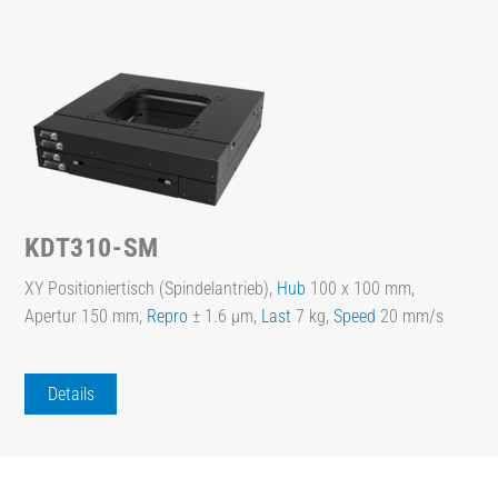
KDT310-SM
XY Positioniertisch (Spindelantrieb),
Hub
100 x 100 mm,
Apertur 150 mm,
Repro
± 1.6 µm,
Last
7 kg,
Speed
20 mm/s
Details