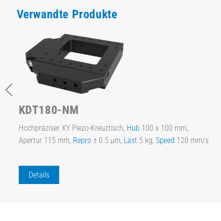
Verwandte Produkte
KDT180-NM
Hochpräziser XY Piezo-Kreuztisch,
Hub
100 x 100 mm,
Apertur 115 mm,
Repro
± 0.5 µm,
Last
5 kg,
Speed
120 mm/s
Details