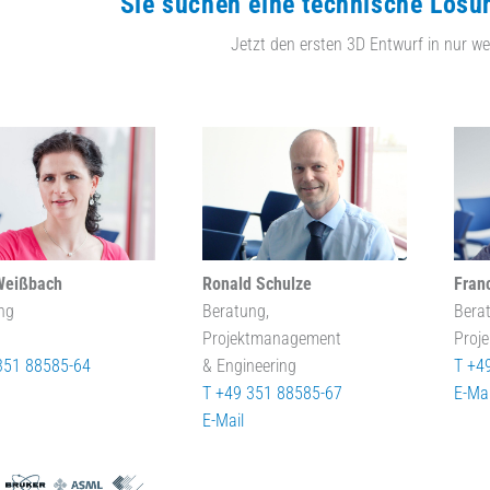
Sie suchen eine technische Lösu
Jetzt den ersten 3D Entwurf in nur we
Weißbach
Ronald Schulze
Fran
ng
Beratung,
Bera
Projektmanagement
Proj
351 88585-64
& Engineering
T +4
T +49 351 88585-67
E-Mai
E-Mail