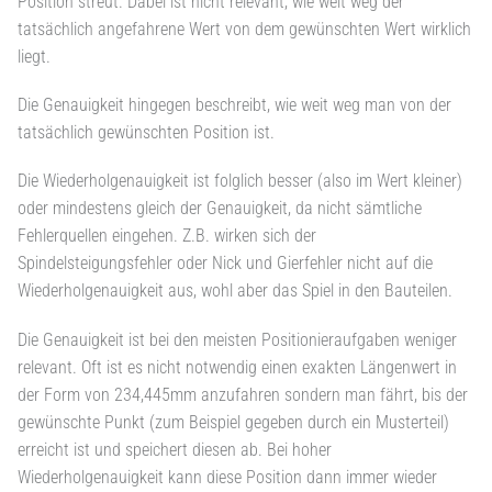
Position streut. Dabei ist nicht relevant, wie weit weg der
tatsächlich angefahrene Wert von dem gewünschten Wert wirklich
liegt.
Die Genauigkeit hingegen beschreibt, wie weit weg man von der
tatsächlich gewünschten Position ist.
Die Wiederholgenauigkeit ist folglich besser (also im Wert kleiner)
oder mindestens gleich der Genauigkeit, da nicht sämtliche
Fehlerquellen eingehen. Z.B. wirken sich der
Spindelsteigungsfehler oder Nick und Gierfehler nicht auf die
Wiederholgenauigkeit aus, wohl aber das Spiel in den Bauteilen.
Die Genauigkeit ist bei den meisten Positionieraufgaben weniger
relevant. Oft ist es nicht notwendig einen exakten Längenwert in
der Form von 234,445mm anzufahren sondern man fährt, bis der
gewünschte Punkt (zum Beispiel gegeben durch ein Musterteil)
erreicht ist und speichert diesen ab. Bei hoher
Wiederholgenauigkeit kann diese Position dann immer wieder