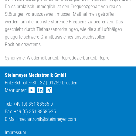
Da es praktisch unmöglich ist den Frequenzgehalt von realen
Störungen vorauszusehen, müssen Maßnahmen getroffen
werden, um die höchste störende Frequenz zu begrenzen. Das
geschieht durch Tiefpassanordnungen, wie die auf Luftbälgen
gelagerte schwere Granitbasis eines anspruchsvollen
Positioniersystems.
Synonyme: Wiederholbarkeit, Reproduzierbarkeit, Repro
Steinmeyer Mechatronik GmbH
Fritz-Schreiter-Str. 32 | 01259 Dresden
Mehr unter:
Tel.: +49 (0) 351 88585-0
Fax: +49 (0) 351 88585-25
E-Mail:
mechatronik@
steinmeyer.com
Impressum