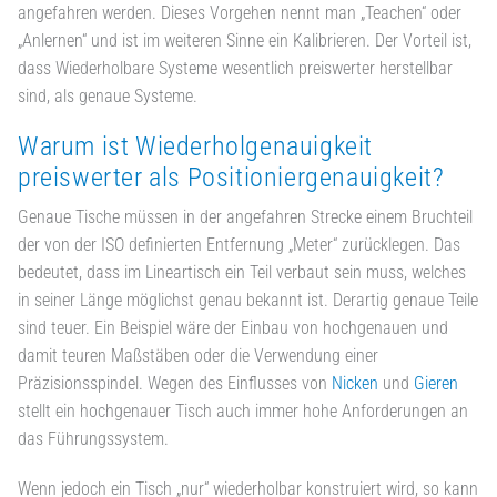
angefahren werden. Dieses Vorgehen nennt man „Teachen“ oder
„Anlernen“ und ist im weiteren Sinne ein Kalibrieren. Der Vorteil ist,
dass Wiederholbare Systeme wesentlich preiswerter herstellbar
sind, als genaue Systeme.
Warum ist Wiederholgenauigkeit
preiswerter als Positioniergenauigkeit?
Genaue Tische müssen in der angefahren Strecke einem Bruchteil
der von der ISO definierten Entfernung „Meter“ zurücklegen. Das
bedeutet, dass im Lineartisch ein Teil verbaut sein muss, welches
in seiner Länge möglichst genau bekannt ist. Derartig genaue Teile
sind teuer. Ein Beispiel wäre der Einbau von hochgenauen und
damit teuren Maßstäben oder die Verwendung einer
Präzisionsspindel. Wegen des Einflusses von
Nicken
und
Gieren
stellt ein hochgenauer Tisch auch immer hohe Anforderungen an
das Führungssystem.
Wenn jedoch ein Tisch „nur“ wiederholbar konstruiert wird, so kann