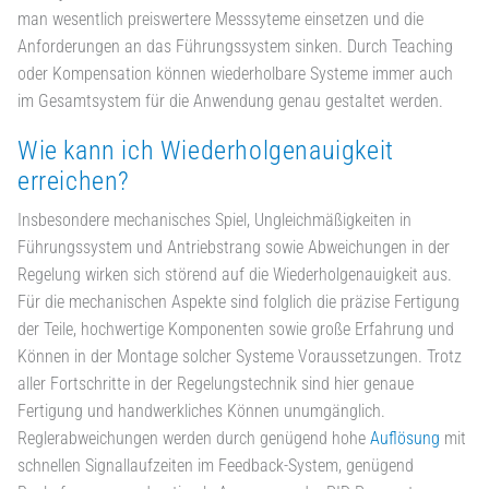
man wesentlich preiswertere Messsyteme einsetzen und die
Anforderungen an das Führungssystem sinken. Durch Teaching
oder Kompensation können wiederholbare Systeme immer auch
im Gesamtsystem für die Anwendung genau gestaltet werden.
Wie kann ich Wiederholgenauigkeit
erreichen?
Insbesondere mechanisches Spiel, Ungleichmäßigkeiten in
Führungssystem und Antriebstrang sowie Abweichungen in der
Regelung wirken sich störend auf die Wiederholgenauigkeit aus.
Für die mechanischen Aspekte sind folglich die präzise Fertigung
der Teile, hochwertige Komponenten sowie große Erfahrung und
Können in der Montage solcher Systeme Voraussetzungen. Trotz
aller Fortschritte in der Regelungstechnik sind hier genaue
Fertigung und handwerkliches Können unumgänglich.
Reglerabweichungen werden durch genügend hohe
Auflösung
mit
schnellen Signallaufzeiten im Feedback-System, genügend