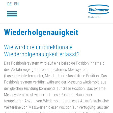
DE
EN
Wiederholgenauigkeit
Wie wird die unidirektionale
Wiederholgenauigkeit erfasst?
Das Positioniersystem wird auf eine beliebige Position innerhalb
des Verfahrwegs gefahren. Ein externes Messsystem
(Laserinterinterferometer, Messtaster) erfasst diese Position. Das
Positioniersystem verfährt während der Messung wiederholt, aus
der gleichen Richtung kommend, auf diese Position. Das externe
Messsystem misst wiederholt diese Position. Nach einer
festgelegten Anzahl von Wiederholungen dieses Ablaufs steht eine
Wertereihe von Messwerten dieser Position zur Verfügung, aus der