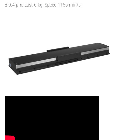
± 0.4 µm, Last 6 kg, Speed 1155 mm/s