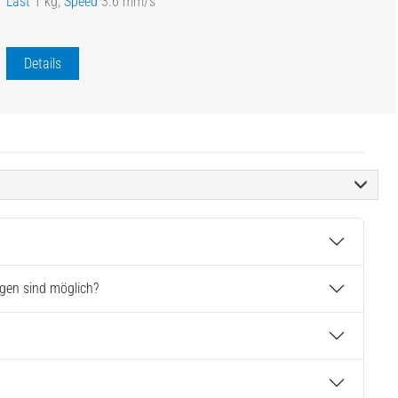
Last
1 kg,
Speed
3.6 mm/s
Details
gen sind möglich?