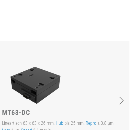
MT63-DC
Lineartisch 63 x 63 x 26 mm,
Hub
bis 25 mm,
Repro
± 0.8 µm,