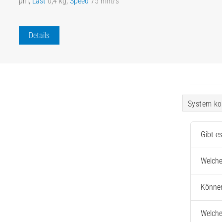
µm,
Last
0,4 kg,
Speed
75 mm/s
Details
System ko
Gibt e
Welche
Können
Welche