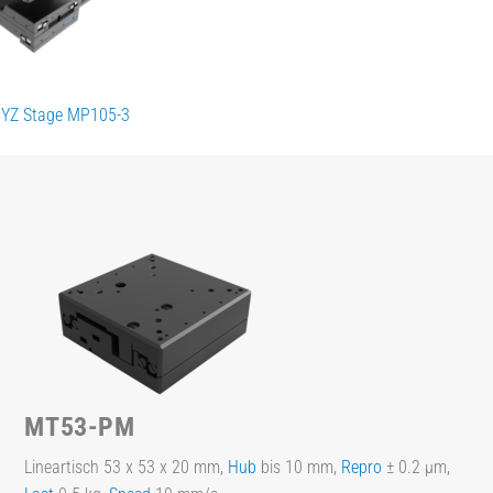
XYZ Stage MP105-3
MT53-PM
Lineartisch 53 x 53 x 20 mm,
Hub
bis 10 mm,
Repro
± 0.2 µm,