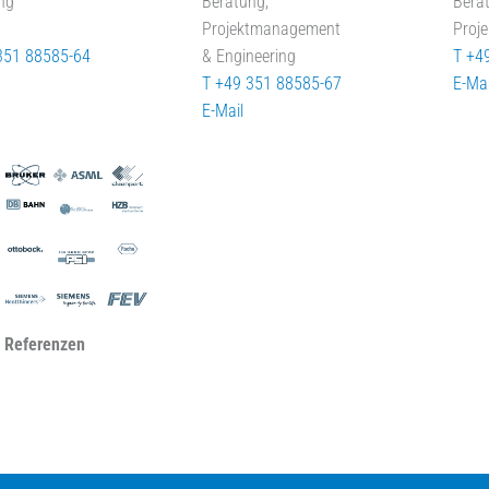
ng
Beratung,
Bera
Projektmanagement
Proj
351 88585-64
& Engineering
T +4
T +49 351 88585-67
E-Mai
E-Mail
 Referenzen