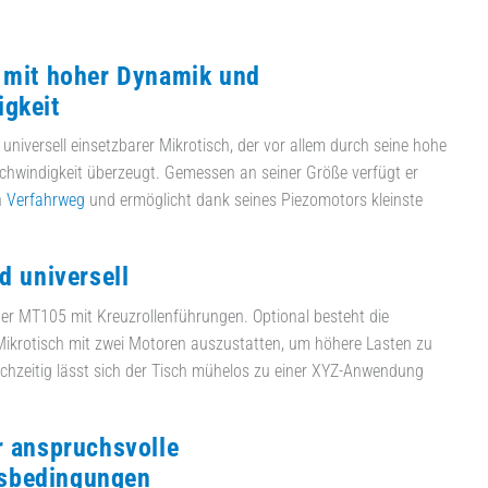
 mit hoher Dynamik und
gkeit
 universell einsetzbarer Mikrotisch, der vor allem durch seine hohe
hwindigkeit überzeugt. Gemes­sen an seiner Größe verfügt er
n
Verfahrweg
und ermöglicht dank seines Piezomotors kleinste
d universell
der MT105 mit Kreuzrollenführungen. Optional besteht die
Mikrotisch mit zwei Motoren auszu­statten, um höhere Lasten zu
eichzeitig lässt sich der Tisch mühelos zu einer XYZ-­Anwendung
r anspruchsvolle
sbedingungen