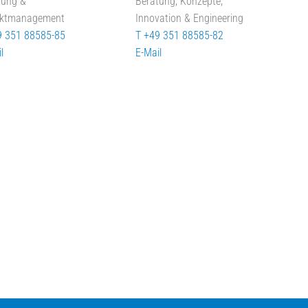
tung &
Beratung, Konzepte,
ektmanagement
Innovation & Engineering
9 351 88585-85
T +49 351 88585-82
l
E-Mail