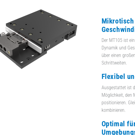
Mikrotisch
Geschwindi
Der MT105 ist ein
Dynamik und Gesc
über einen große
Schrittweiten.
Flexibel un
Ausgestattet ist 
Möglichkeit, den 
positionieren. Gl
kombinieren.
Optimal fü
Umgebung