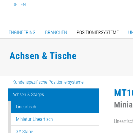
DE
EN
ENGINEERING
BRANCHEN
POSITIONIERSYSTEME
U
Achsen & Tische
Kundenspezifische Positioniersysteme
MT1
Achsen & Stages
Minia
Lineartisch
Miniatur-Lineartisch
Lineartis
XY Stage