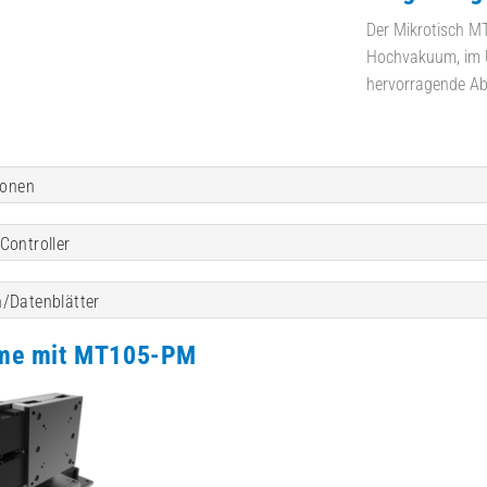
Der Mikrotisch MT
Hochvakuum, im U
hervorragende Abl
ionen
Controller
/Datenblätter
me mit MT105-PM