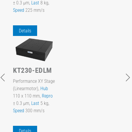
± 0.3 µm,
Last
8 kg,
Speed
225 mm/s
Details
KT230-EDLM
Performance XY Stage
(Linearmotor),
Hub
110 x 110 mm,
Repro
± 0.3 µm,
Last
5 kg,
Speed
300 mm/s
Details