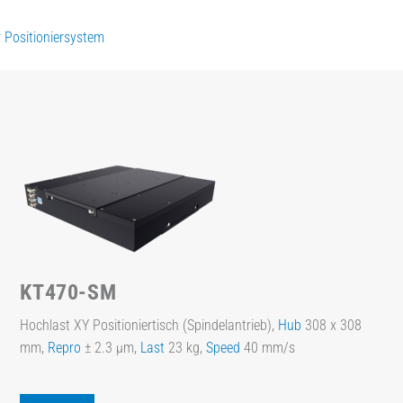
 Positioniersystem
KT470-SM
Hochlast XY Positioniertisch (Spindelantrieb),
Hub
308 x 308
mm,
Repro
± 2.3 µm,
Last
23 kg,
Speed
40 mm/s