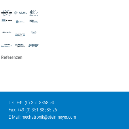
 Referenzen
Tel.: +49 (0) 351 88585-0
Fax: +49 (0) 351 88585-25
E-Mail:
mechatronik@
steinmeyer.com