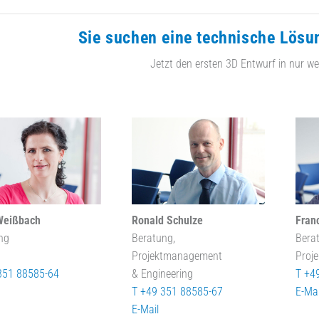
Sie suchen eine technische Lösu
Jetzt den ersten 3D Entwurf in nur we
Weißbach
Ronald Schulze
Fran
ng
Beratung,
Bera
Projektmanagement
Proj
351 88585-64
& Engineering
T +4
T +49 351 88585-67
E-Mai
E-Mail