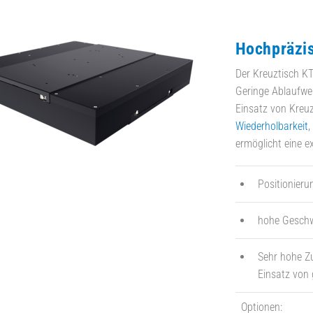
Hochpräzis
Der Kreuztisch K
Geringe Ablaufwer
Einsatz von Kreuz
Wiederholbarkeit
,
ermöglicht eine 
Positionieru
hohe Geschw
Sehr hohe Z
Einsatz von
Optionen: