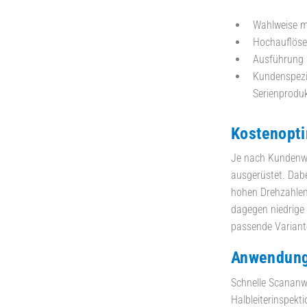
Wahlweise m
Hochauflös
Ausführung 
Kundenspezif
Serienproduk
Kostenopti
Je nach Kundenw
ausgerüstet. Dab
hohen Drehzahlen 
dagegen niedrige 
passende Variant
Anwendung
Schnelle Scanan
Halbleiterinspekt