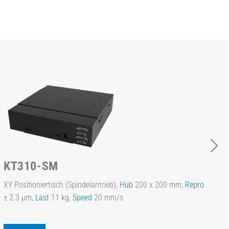
KT310-SM
XY Positioniertisch (Spindelantrieb),
Hub
200 x 200 mm,
Repro
± 2.3 µm,
Last
11 kg,
Speed
20 mm/s