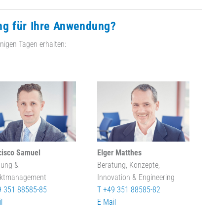
ng für Ihre Anwendung?
nigen Tagen erhalten:
cisco Samuel
Elger Matthes
tung &
Beratung, Konzepte,
ektmanagement
Innovation & Engineering
9 351 88585-85
T +49 351 88585-82
l
E-Mail