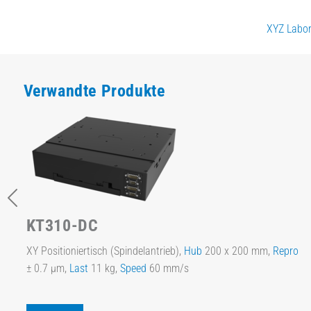
XYZ Labor
Verwandte Produkte
KT310-DC
XY Positioniertisch (Spindelantrieb),
Hub
200 x 200 mm,
Repro
± 0.7 µm,
Last
11 kg,
Speed
60 mm/s