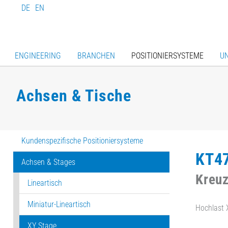
DE
EN
ENGINEERING
BRANCHEN
POSITIONIERSYSTEME
U
Achsen & Tische
Kundenspezifische Positioniersysteme
KT4
Achsen & Stages
Kreuz
Lineartisch
Miniatur-Lineartisch
Hochlast 
XY Stage