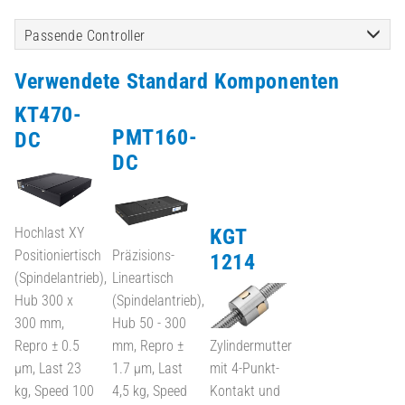
Passende Controller
Verwendete Standard Komponenten
KT470-
PMT160-
DC
DC
KGT
Hochlast XY
Positioniertisch
Präzisions-
1214
(Spindelantrieb),
Lineartisch
Hub 300 x
(Spindelantrieb),
300 mm,
Hub 50 - 300
Repro ± 0.5
mm, Repro ±
Zylindermutter
µm, Last 23
1.7 µm, Last
mit 4-Punkt-
kg, Speed 100
4,5 kg, Speed
Kontakt und