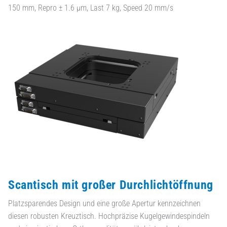
150 mm, Repro ± 1.6 µm, Last 7 kg, Speed 20 mm/s
Scantisch mit großer Durchlichtöffnung
Platzsparendes Design und eine große Apertur kennzeichnen
diesen robusten Kreuztisch. Hochpräzise Kugelgewindespindeln