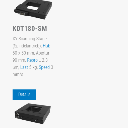
KDT180-SM
XY Scanning Stage
(Spindelantrieb),
Hub
50 x 50 mm, Apertur
90 mm,
Repro
± 2.3
µm,
Last
5 kg,
Speed
3
mm/s
Details