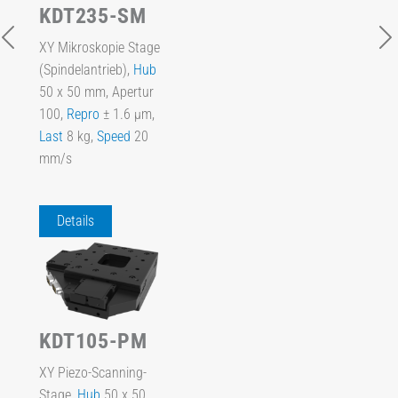
KDT235-SM
XY Mikroskopie Stage
(Spindelantrieb),
Hub
50 x 50 mm, Apertur
100,
Repro
± 1.6 µm,
Last
8 kg,
Speed
20
mm/s
Details
KDT105-PM
XY Piezo-Scanning-
Stage,
Hub
50 x 50