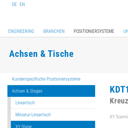
DE
EN
ENGINEERING
BRANCHEN
POSITIONIERSYSTEME
U
Achsen & Tische
Kundenspezifische Positioniersysteme
KDT
Achsen & Stages
Kreuz
Lineartisch
Miniatur-Lineartisch
XY Scanni
XY Stage