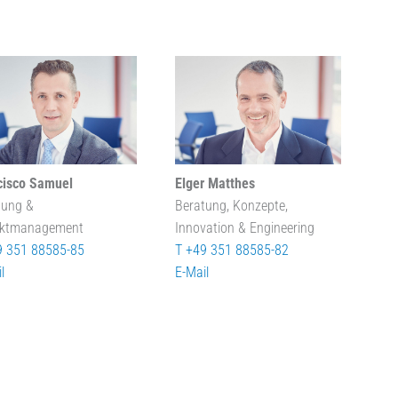
cisco Samuel
Elger Matthes
tung &
Beratung, Konzepte,
ektmanagement
Innovation & Engineering
9 351 88585-85
T +49 351 88585-82
l
E-Mail