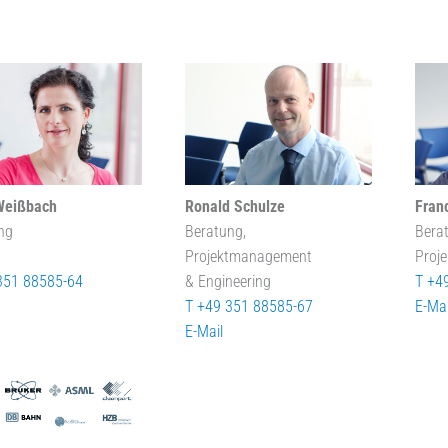
Weißbach
Ronald Schulze
Fran
ng
Beratung,
Bera
Projektmanagement
Proj
351 88585-64
& Engineering
T +4
T +49 351 88585-67
E-Mai
E-Mail