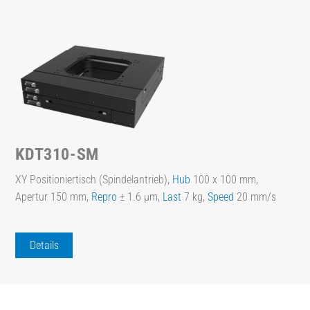
KDT310-SM
XY Positioniertisch (Spindelantrieb),
Hub
100 x 100 mm,
Apertur 150 mm,
Repro
± 1.6 µm,
Last
7 kg,
Speed
20 mm/s
Details