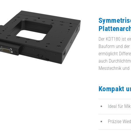
Symmetrisc
Plattenarc
Der KDT180 ist ein
Bauform und der 
ermöglicht Differ
auch Durchlichtme
Messtechnik und 
Kompakt un
Ideal für Mi
Präzise Wied