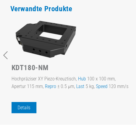
Verwandte Produkte
KDT180-NM
Hochpräziser XY Piezo-Kreuztisch,
Hub
100 x 100 mm,
Apertur 115 mm,
Repro
± 0.5 µm,
Last
5 kg,
Speed
120 mm/s
Details