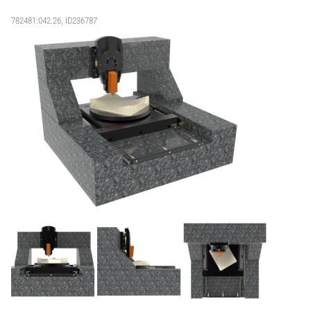
782481:042.26, ID236787