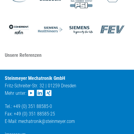
Unsere Referenzen
Steinmeyer Mechatronik GmbH
Fritz-Schreiter-Str. 32 | 01259 Dresden
Mehr unter:
Tel.: +49 (0) 351 88585-0
Fax: +49 (0) 351 88585-25
E-Mail:
mechatronik@
steinmeyer.com