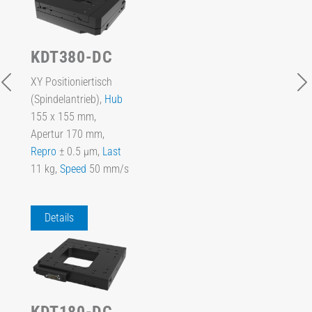
KDT380-DC
XY Positioniertisch
(Spindelantrieb),
Hub
155 x 155 mm,
Apertur 170 mm,
Repro
± 0.5 µm,
Last
11 kg,
Speed
50 mm/s
Details
KDT180-DC