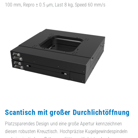
100 mm, Repro ± 0.5 µm, Last 8 kg, Speed 60 mm/s
Scantisch mit großer Durchlichtöffnung
Platzsparendes Design und eine große Apertur kennzeichnen
diesen robusten Kreuztisch. Hochpräzise Kugelgewindespindeln