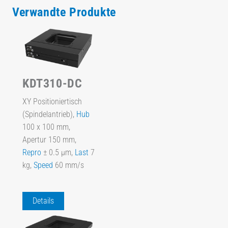
Verwandte Produkte
KDT310-DC
XY Positioniertisch
(Spindelantrieb),
Hub
100 x 100 mm,
Apertur 150 mm,
Repro
± 0.5 µm,
Last
7
kg,
Speed
60 mm/s
Details