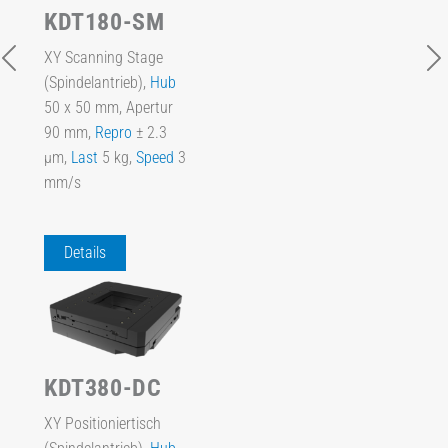
KDT180-SM
XY Scanning Stage
(Spindelantrieb),
Hub
50 x 50 mm, Apertur
90 mm,
Repro
± 2.3
µm,
Last
5 kg,
Speed
3
mm/s
Details
KDT380-DC
XY Positioniertisch