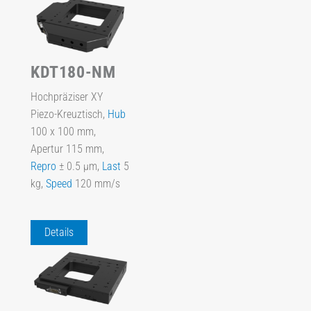
KDT180-NM
Hochpräziser XY
Piezo-Kreuztisch,
Hub
100 x 100 mm,
Apertur 115 mm,
Repro
± 0.5 µm,
Last
5
kg,
Speed
120 mm/s
Details