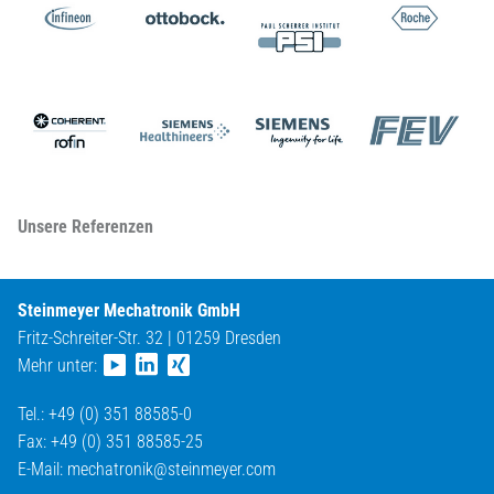
Unsere Referenzen
Steinmeyer Mechatronik GmbH
Fritz-Schreiter-Str. 32 | 01259 Dresden
Mehr unter:
Tel.: +49 (0) 351 88585-0
Fax: +49 (0) 351 88585-25
E-Mail:
mechatronik@
steinmeyer.com