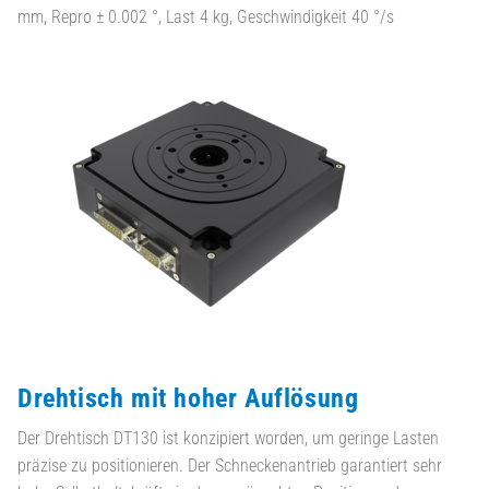
mm, Repro ± 0.002 °, Last 4 kg, Geschwindigkeit 40 °/s
Drehtisch mit hoher Auflösung
Der Drehtisch DT130 ist konzipiert worden, um geringe Lasten
präzise zu positionieren. Der Schneckenantrieb garantiert sehr