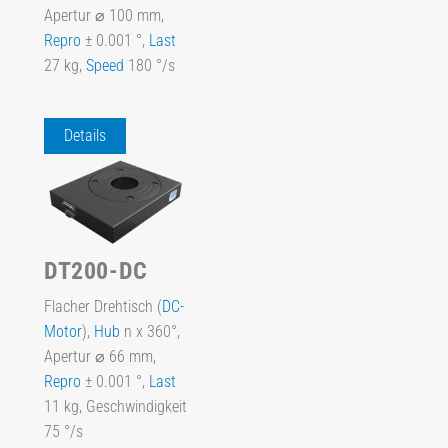
Apertur ⌀ 100 mm,
Repro
± 0.001 °,
Last
27 kg,
Speed
180 °/s
Details
DT200-DC
Flacher Drehtisch (
DC-
Motor
),
Hub
n x 360°,
Apertur ⌀ 66 mm,
Repro
± 0.001 °,
Last
11 kg, Geschwindigkeit
75 °/s