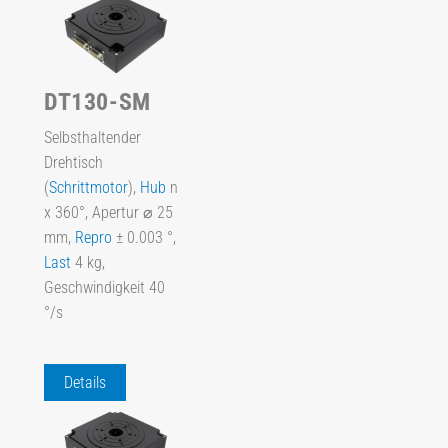
DT130-SM
Selbsthaltender
Drehtisch
(
Schrittmotor
),
Hub
n
x 360°, Apertur ⌀ 25
mm,
Repro
± 0.003 °,
Last
4 kg,
Geschwindigkeit 40
°/s
Details