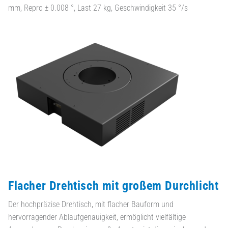
mm, Repro ± 0.008 °, Last 27 kg, Geschwindigkeit 35 °/s
Flacher Drehtisch mit großem Durchlicht
Der hochpräzise Drehtisch, mit flacher Bauform und
hervorragender Ablaufgenauigkeit, ermöglicht vielfältige