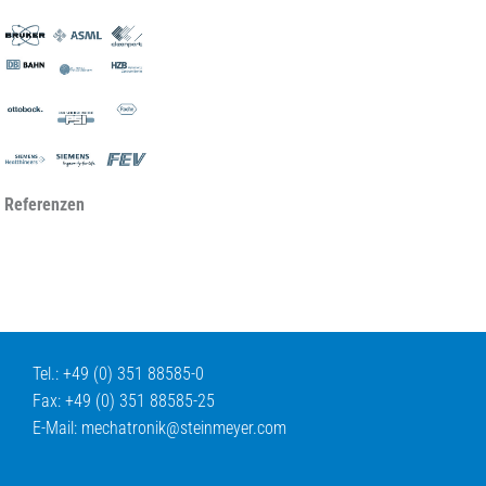
 Referenzen
Tel.: +49 (0) 351 88585-0
Fax: +49 (0) 351 88585-25
E-Mail:
mechatronik@
steinmeyer.com