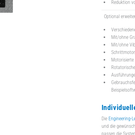
Reduktion v
Optional erweite
Verschieden
Mit/ohne Gra
Mit/ohne Vi
Schrittmoto
Motorisiert
Rotatorisch
Ausführungen
Gebrauchsfer
Beispielsoft
Individuel
Die
Engineering-L
und die gewünsch
passen die Syste