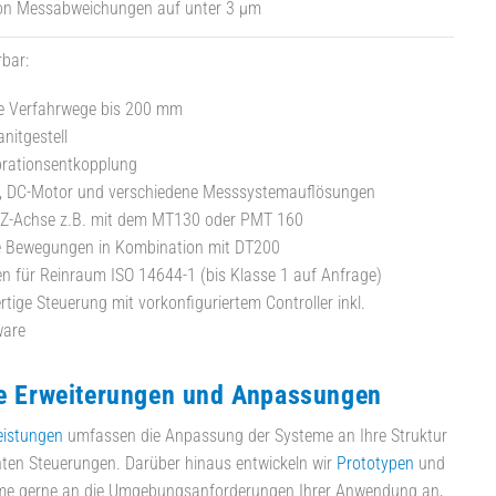
on Messabweichungen auf unter 3 µm
rbar:
e Verfahrwege bis 200 mm
nitgestell
brationsentkopplung
r, DC-Motor und verschiedene Messsystemauflösungen
e Z-Achse z.B. mit dem MT130 oder PMT 160
e Bewegungen in Kombination mit DT200
 für Reinraum ISO 14644-1 (bis Klasse 1 auf Anfrage)
tige Steuerung mit vorkonfiguriertem Controller inkl.
ware
le Erweiterungen und Anpassungen
eistungen
umfassen die Anpassung der Systeme an Ihre Struktur
ten Steuerungen. Darüber hinaus entwickeln wir
Prototypen
und
me gerne an die Umgebungsanforderungen Ihrer Anwendung an,