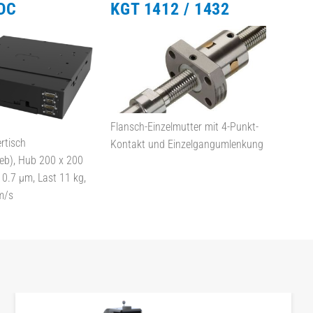
DC
KGT 1412 / 1432
Flansch-Einzelmutter mit 4-Punkt-
ertisch
Kontakt und Einzelgangumlenkung
ieb), Hub 200 x 200
0.7 µm, Last 11 kg,
m/s