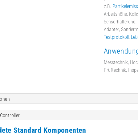
z.B.
Partikelemiss
Arbeitshöhe, Koll
Sensorhalterung,
Adapter, Sonder
Testprotokoll
,
Leb
Anwendung
Messtechnik, Hoch
Prüftechnik, Insp
ionen
Controller
dete Standard Komponenten