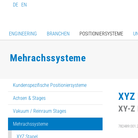
DE
EN
ENGINEERING
BRANCHEN
POSITIONIERSYSTEME
U
Mehrachssysteme
Kundenspezifische Positioniersysteme
XYZ 
Achsen & Stages
XY-Z
Vakuum / Reinraum Stages
Mehrachssysteme
782489:001.
XYZ Stapel