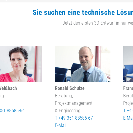
Sie suchen eine technische Lösu
Jetzt den ersten 3D Entwurf in nur we
Weißbach
Ronald Schulze
Fran
ng
Beratung,
Bera
Projektmanagement
Proj
351 88585-64
& Engineering
T +4
T +49 351 88585-67
E-Mai
E-Mail