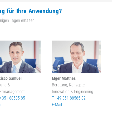
ng für Ihre Anwendung?
nigen Tagen erhalten:
cisco Samuel
Elger Matthes
tung &
Beratung, Konzepte,
ektmanagement
Innovation & Engineering
9 351 88585-85
T +49 351 88585-82
l
E-Mail