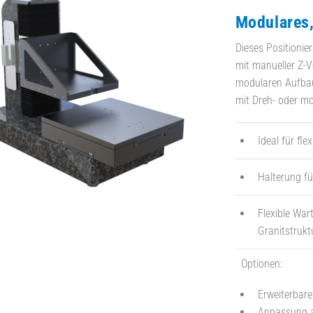
Modulares,
Dieses Positionie
mit manueller Z-Ve
modularen Aufbau
mit Dreh- oder mo
Ideal für f
Halterung fü
Flexible Wa
Granitstrukt
Optionen:
Erweiterbar
Anpassung an