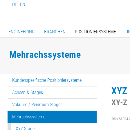
DE
EN
ENGINEERING
BRANCHEN
POSITIONIERSYSTEME
U
Mehrachssysteme
Kundenspezifische Positioniersysteme
XYZ 
Achsen & Stages
XY-Z
Vakuum / Reinraum Stages
Mehrachssysteme
782453:024.
XYZ Stapel