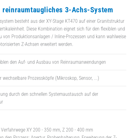
 reinraumtaugliches 3-Achs-System
rsystem besteht aus der XY-Stage KT470 auf einer Granitstruktur
rtikaleinheit. Diese Kombination eignet sich für den flexiblen und
 von Produktionsanlagen / Inline-Prozessen und kann wahlweise
torisierten Z-Achsen erweitert werden.
lexiblen den Auf- und Ausbau von Reinraumanwendungen
r wechselbare Prozessköpfe (Mikroskop, Sensor, ...)
rtung durch den schnellen Systemaustausch auf der
ur
e Verfahrwege XY 200 - 350 mm, Z 200 - 400 mm
 den Prozess: Apertur, Probenhalterung, Erweiterung der Z-