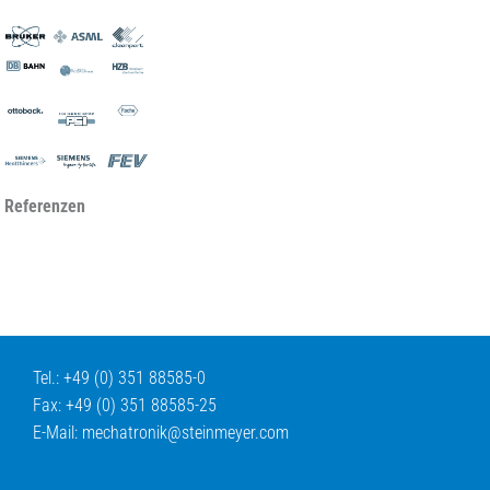
 Referenzen
Tel.: +49 (0) 351 88585-0
Fax: +49 (0) 351 88585-25
E-Mail:
mechatronik@
steinmeyer.com