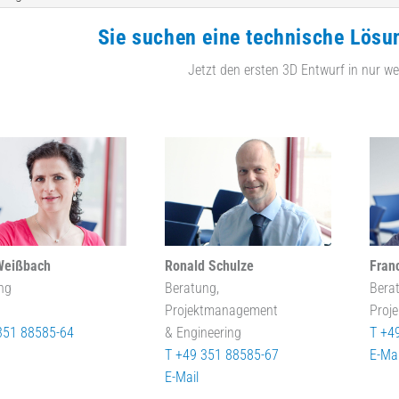
Sie suchen eine technische Lösu
Jetzt den ersten 3D Entwurf in nur we
Weißbach
Ronald Schulze
Fran
ng
Beratung,
Bera
Projektmanagement
Proj
351 88585-64
& Engineering
T +4
T +49 351 88585-67
E-Mai
E-Mail