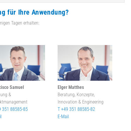
ng für Ihre Anwendung?
nigen Tagen erhalten:
cisco Samuel
Elger Matthes
tung &
Beratung, Konzepte,
ektmanagement
Innovation & Engineering
9 351 88585-85
T +49 351 88585-82
l
E-Mail