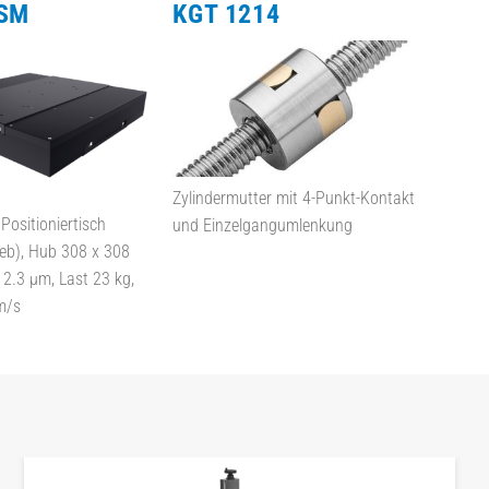
-SM
KGT 1214
Zylindermutter mit 4-Punkt-Kontakt
Positioniertisch
und Einzelgangumlenkung
ieb), Hub 308 x 308
2.3 µm, Last 23 kg,
m/s