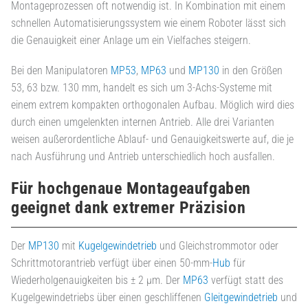
Montageprozessen oft notwendig ist. In Kombination mit einem
schnellen Automatisierungssystem wie einem Roboter lässt sich
die Genauigkeit einer Anlage um ein Vielfaches steigern.
Bei den Manipulatoren
MP53
,
MP63
und
MP130
in den Größen
53, 63 bzw. 130 mm, handelt es sich um 3-Achs-Systeme mit
einem extrem kompakten orthogonalen Aufbau. Möglich wird dies
durch einen umgelenkten internen Antrieb. Alle drei Varianten
weisen außerordentliche Ablauf- und Genauigkeitswerte auf, die je
nach Ausführung und Antrieb unterschiedlich hoch ausfallen.
Für hochgenaue Montageaufgaben
geeignet dank extremer Präzision
Der
MP130
mit
Kugelgewindetrieb
und Gleichstrommotor oder
Schrittmotorantrieb verfügt über einen 50-mm-
Hub
für
Wiederholgenauigkeiten bis ± 2 µm. Der
MP63
verfügt statt des
Kugelgewindetriebs über einen geschliffenen
Gleitgewindetrieb
und