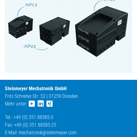
Steinmeyer Mechatronik GmbH
Fritz-Schreiter-Str. 32 | 01259 Dresden
Mehr unter:
Tel.: +49 (0) 351 88585-0
Fax: +49 (0) 351 88585-25
E-Mail:
mechatronik@
steinmeyer.com