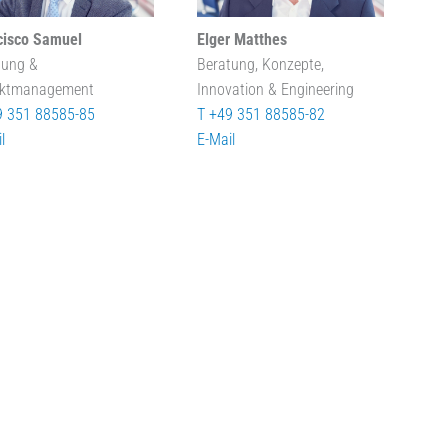
cisco Samuel
Elger Matthes
tung &
Beratung, Konzepte,
ektmanagement
Innovation & Engineering
9 351 88585-85
T +49 351 88585-82
l
E-Mail