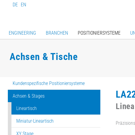
DE
EN
ENGINEERING
BRANCHEN
POSITIONIERSYSTEME
U
Achsen & Tische
Kundenspezifische Positioniersysteme
LA2
Achsen & Stages
Linea
Lineartisch
Miniatur-Lineartisch
Präzision
XY Stage