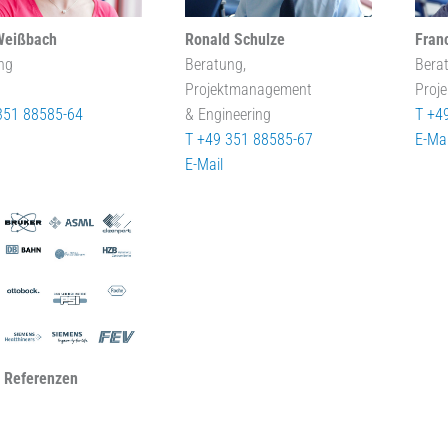
Weißbach
Ronald Schulze
Fran
ng
Beratung,
Bera
Projektmanagement
Proj
351 88585-64
& Engineering
T +4
T +49 351 88585-67
E-Mai
E-Mail
 Referenzen