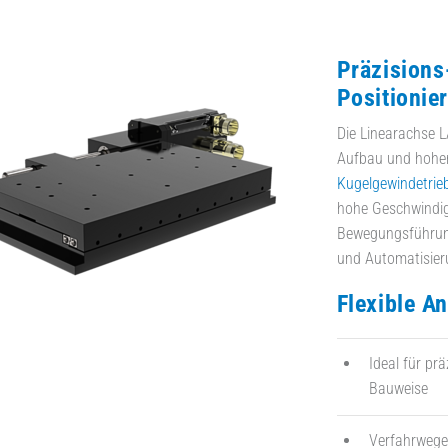
Präzisions
Positionie
Die Linearachse 
Aufbau und hoher
Kugelgewindetrie
hohe Geschwindig
Bewegungsführung
und Automatisier
Flexible A
Ideal für pr
Bauweise
Verfahrweg