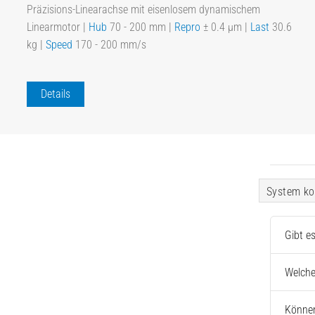
Präzisions-Linearachse mit eisenlosem dynamischem
Linearmotor |
Hub
70 - 200 mm |
Repro
± 0.4 µm |
Last
30.6
kg |
Speed
170 - 200 mm/s
Details
System ko
Gibt e
Welche
Können