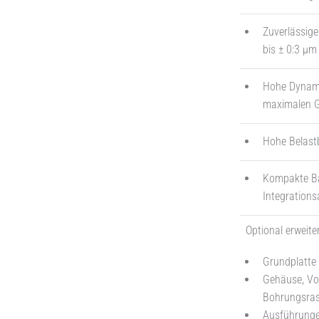
Zuverlässige
bis ± 0:3 µm 
Hohe Dynami
maximalen G
Hohe Belastb
Kompakte Ba
Integration
Optional erweite
Grundplatte
Gehäuse, Vor
Bohrungsrast
Ausführunge