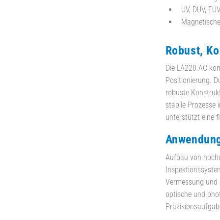
UV, DUV, EU
Magnetische
Robust, K
Die LA220-AC kom
Positionierung. 
robuste Konstrukt
stabile Prozesse 
unterstützt eine 
Anwendung
Aufbau von hochd
Inspektionssyste
Vermessung und P
optische und pho
Präzisionsaufgab