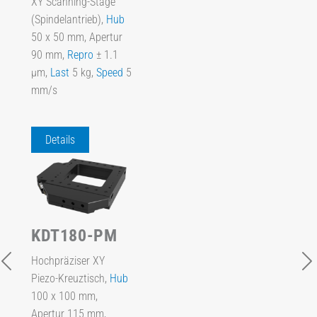
XY Scanning-Stage
(Spindelantrieb),
Hub
50 x 50 mm, Apertur
90 mm,
Repro
± 1.1
µm,
Last
5 kg,
Speed
5
mm/s
Details
KDT180-PM
Hochpräziser XY
Piezo-Kreuztisch,
Hub
100 x 100 mm,
Apertur 115 mm,