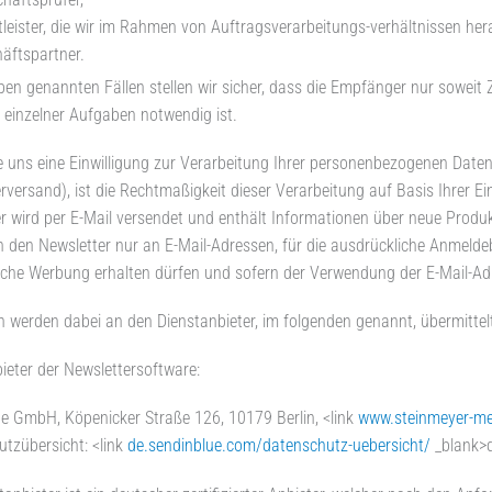
tleister, die wir im Rahmen von Auftragsverarbeitungs-verhältnissen her
äftspartner.
oben genannten Fällen stellen wir sicher, dass die Empfänger nur soweit
 einzelner Aufgaben notwendig ist.
e uns eine Einwilligung zur Verarbeitung Ihrer personenbezogenen Daten
rversand), ist die Rechtmaßigkeit dieser Verarbeitung auf Basis Ihrer E
r wird per E-Mail versendet und enthält Informationen über neue Prod
 den Newsletter nur an E-Mail-Adressen, für die ausdrückliche Anmeld
sche Werbung erhalten dürfen und sofern der Verwendung der E-Mail-Ad
n werden dabei an den Dienstanbieter, im folgenden genannt, übermittelt
ieter der Newslettersoftware:
e GmbH, Köpenicker Straße 126, 10179 Berlin, <link
www.steinmeyer-mec
tzübersicht: <link
de.sendinblue.com/datenschutz-uebersicht/
_blank>d