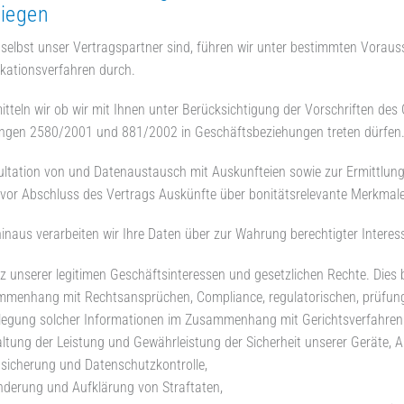
iegen
selbst unser Vertragspartner sind, führen wir unter bestimmten Vorau
ikationsverfahren durch.
itteln wir ob wir mit Ihnen unter Berücksichtigung der Vorschriften de
ngen 2580/2001 und 881/2002 in Geschäftsbeziehungen treten dürfen
ltation von und Datenaustausch mit Auskunfteien sowie zur Ermittlung 
 vor Abschluss des Vertrags Auskünfte über bonitätsrelevante Merkmal
inaus verarbeiten wir Ihre Daten über zur Wahrung berechtigter Interes
z unserer legitimen Geschäftsinteressen und gesetzlichen Rechte. Dies b
menhang mit Rechtsansprüchen, Compliance, regulatorischen, prüfungsb
legung solcher Informationen im Zusammenhang mit Gerichtsverfahren od
ltung der Leistung und Gewährleistung der Sicherheit unserer Geräte,
sicherung und Datenschutzkontrolle,
nderung und Aufklärung von Straftaten,