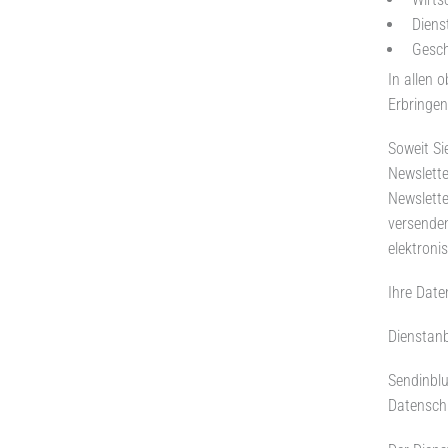
Diens
Gesch
In allen 
Erbringen
Soweit Si
Newslette
Newslette
versenden
elektroni
Ihre Date
Dienstanb
Sendinblu
Datenschu