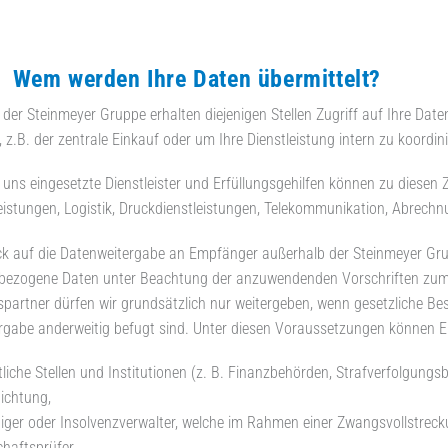
m werden Ihre Daten übermittelt?
 der Steinmeyer Gruppe erhalten diejenigen Stellen Zugriff auf Ihre Daten,
z.B. der zentrale Einkauf oder um Ihre Dienstleistung intern zu koordinier
uns eingesetzte Dienstleister und Erfüllungsgehilfen können zu diesen
leistungen, Logistik, Druckdienstleistungen, Telekommunikation, Abrech
ck auf die Datenweitergabe an Empfänger außerhalb der Steinmeyer Grup
bezogene Daten unter Beachtung der anzuwendenden Vorschriften zum
partner dürfen wir grundsätzlich nur weitergeben, wenn gesetzliche Best
rgabe anderweitig befugt sind. Unter diesen Voraussetzungen können 
tliche Stellen und Institutionen (z. B. Finanzbehörden, Strafverfolgungs
lichtung,
iger oder Insolvenzverwalter, welche im Rahmen einer Zwangsvollstreck
chaftsprüfer,