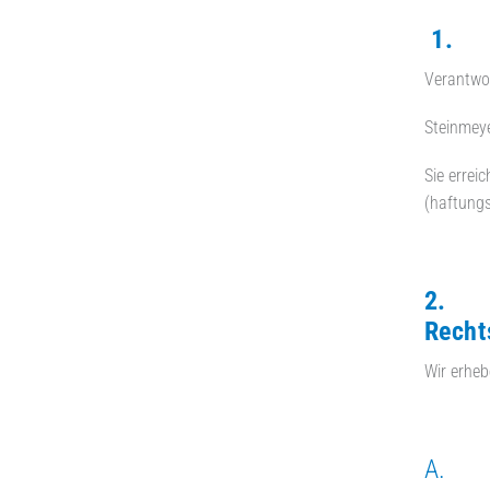
1. Ve
Verantwor
Steinmeye
Sie errei
(haftungs
2. Wo
Recht
Wir erhe
A. Ve