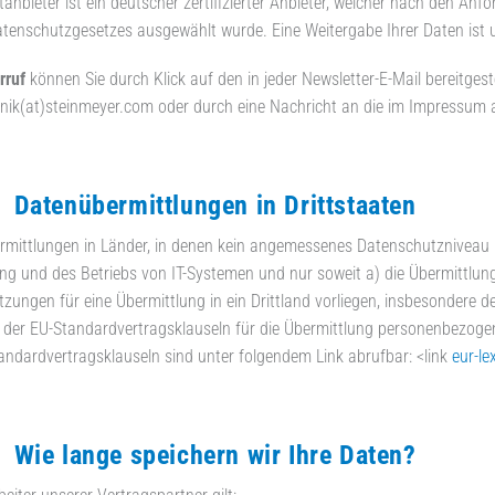
tanbieter ist ein deutscher zertifizierter Anbieter, welcher nach den 
enschutzgesetzes ausgewählt wurde. Eine Weitergabe Ihrer Daten ist 
rruf
können Sie durch Klick auf den in jeder Newsletter-E-Mail bereitgest
ik(at)steinmeyer.com oder durch eine Nachricht an die im Impressum
tenübermittlungen in Drittstaaten
mittlungen in Länder, in denen kein angemessenes Datenschutzniveau be
ng und des Betriebs von IT-Systemen und nur soweit a) die Übermittlung
zungen für eine Übermittlung in ein Drittland vorliegen, insbesonder
er EU-Standardvertragsklauseln für die Übermittlung personenbezogener
andardvertragsklauseln sind unter folgendem Link abrufbar: <link
eur-le
e lange speichern wir Ihre Daten?