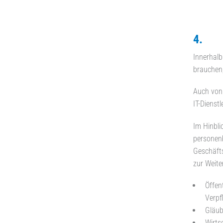
4. We
Innerhalb
brauchen, 
Auch von 
IT-Dienst
Im Hinbli
personen
Geschäfts
zur Weite
Öffen
Verpf
Gläub
Wirts