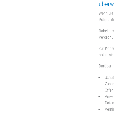
überw
Wenn Sie 
Präqualif
Dabei erm
Verordnu
Zur Konsu
holen wir
Darüber h
Schut
Zusam
Offen
Verwa
Daten
Verhi