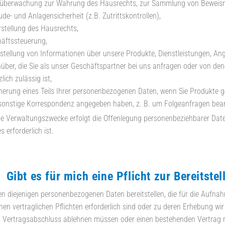
überwachung zur Wahrung des Hausrechts, zur Sammlung von Beweism
de- und Anlagensicherheit (z.B. Zutrittskontrollen),
rstellung des Hausrechts,
äftssteuerung,
tstellung von Informationen über unsere Produkte, Dienstleistungen, An
über, die Sie als unser Geschäftspartner bei uns anfragen oder von denen
lich zulässig ist,
herung eines Teils Ihrer personenbezogenen Daten, wenn Sie Produkte g
sonstige Korrespondenz angegeben haben, z. B. um Folgeanfragen bearb
ne Verwaltungszwecke erfolgt die Offenlegung personenbeziehbarer Da
s erforderlich ist.
bt es für mich eine Pflicht zur Bereitstel
n diejenigen personenbezogenen Daten bereitstellen, die für die Aufna
en vertraglichen Pflichten erforderlich sind oder zu deren Erhebung wir 
n Vertragsabschluss ablehnen müssen oder einen bestehenden Vertrag 