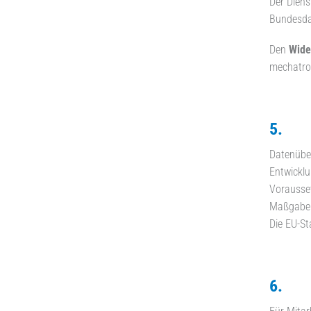
Der Diens
Bundesdat
Den
Wide
mechatron
5. Da
Datenüber
Entwicklu
Vorausset
Maßgabe d
Die EU-St
6. Wi