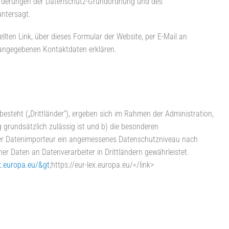
Anforderungen der Datenschutz-Grundordnung und des
untersagt.
ellten Link, über dieses Formular der Website, per E-Mail an
 angegebenen Kontaktdaten erklären.
steht („Drittländer“), ergeben sich im Rahmen der Administration,
 grundsätzlich zulässig ist und b) die besonderen
e der Datenimporteur ein angemessenes Datenschutzniveau nach
 Daten an Datenverarbeiter in Drittländern gewährleistet.
x.europa.eu/&gt
;https://eur-lex.europa.eu/</link>