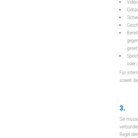
Video
Gebäu
Siche
Gesch
Berei
gegen
gesetz
Speic
oder 
Für inter
soweit die
3. Gi
Sie müsse
verbunden
Regel de