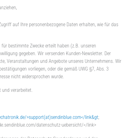
anziehen,
 Zugriff auf Ihre personenbezogene Daten erhalten, wie für das
 für bestimmte Zwecke erteilt haben (z.B. unseren
inwilligung gegeben. Wir versenden Kunden-Newsletter. Der
ukte, Veranstaltungen und Angebote unseres Unternehmens. Wir
ebestätigungen vorliegen, oder die gemäß UWG §7, Abs. 3
resse nicht widersprochen wurde.
 und verarbeitet.
hatronik.de/>support(at)sendinblue.com</link&gt
;
e.sendinblue.com/datenschutz-uebersicht/</link>