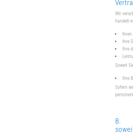
Vertra
Wir verar
handelt e
Ihren
Ihre D
Ihre 
Leist
Soweit Si
Ihre 
Sofern wi
personenb
B. Ve
sowei