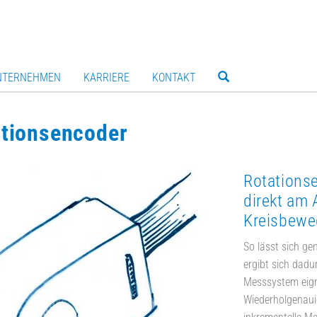
NTERNEHMEN
KARRIERE
KONTAKT
tionsencoder
Rotations
direkt am 
Kreisbewe
So lässt sich g
ergibt sich dadu
Messsystem eign
Wiederholgenaui