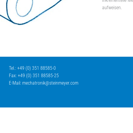
inkrementelle Me
aufweisen.
Tel.: +49 (0) 351 88585-0
Fax: +49 (0) 351 88585-25
E-Mail:
mechatronik@
steinmeyer.com