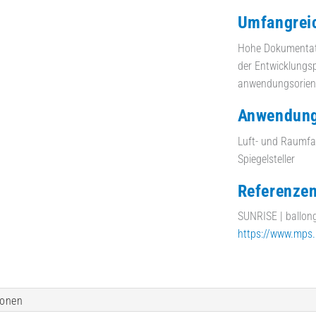
Umfangrei
Hohe Dokumentati
der Entwicklungsp
anwendungsorienti
Anwendung
Luft- und Raumfah
Spiegelsteller
Referenze
SUNRISE | ballon
https://www.mps
ionen