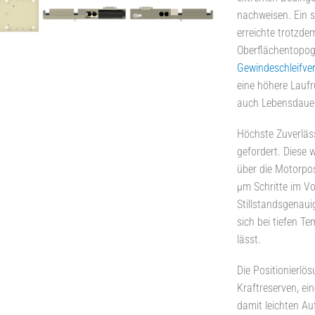
nachweisen. Ein s
erreichte trotzde
Oberflächentopog
Gewindeschleifve
eine höhere Laufr
auch Lebensdauer 
Höchste Zuverläs
gefordert. Diese 
über die Motorpos
µm Schritte im Vo
Stillstandsgenauig
sich bei tiefen T
lässt.
Die Positionierlös
Kraftreserven, e
damit leichten Au