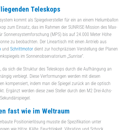
fliegenden Teleskops
rsystem kommt als Spiegelversteller für ein an einem Heliumballon
op zum Einsatz, das im Rahmen der SUNRISE-Mission des Max-
 für Sonnensystemforschung (MPS) bis auf 24.000 Meter Höhe
Sonne zu beobachten. Der Lineartisch mit einen Antrieb aus
b
und
Schrittmotor
dient zur hochpräzisen Verstellung der Planen
enkspiegels im Sonnenobservatorium „Sunrise“.
, da sich die Struktur des Teleskops durch die Aufhängung an
hängig verbiegt. Diese Verformungen werden mit diesen
en kompensiert, indem man die Spiegel zurück an die optisch
ückt. Ergänzt werden diese zwei Steller durch den M2 Drei-Achs-
n Sekundärspiegel.
n fast wie im Weltraum
erbaute Positionierlösung musste die Spezifikation unter
gen wie Hitze, Kälte, Feuchtigkeit, Vibration und Schock