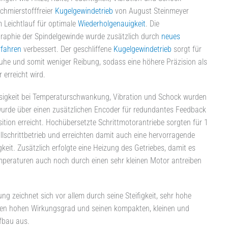
chmierstofffreier
Kugelgewindetrieb
von August Steinmeyer
m Leichtlauf für optimale
Wiederholgenauigkeit
. Die
raphie der Spindelgewinde wurde zusätzlich durch
neues
rfahren
verbessert. Der geschliffene
Kugelgewindetrieb
sorgt für
uhe und somit weniger Reibung, sodass eine höhere Präzision als
erreicht wird.
sigkeit bei Temperaturschwankung, Vibration und Schock wurden
wurde über einen zusätzlichen Encoder für redundantes Feedback
ition erreicht. Hochübersetzte Schrittmotorantriebe sorgten für 1
llschrittbetrieb und erreichten damit auch eine hervorragende
keit. Zusätzlich erfolgte eine Heizung des Getriebes, damit es
emperaturen auch noch durch einen sehr kleinen Motor antreiben
ung zeichnet sich vor allem durch seine Steifigkeit, sehr hohe
inen hohen Wirkungsgrad und seinen kompakten, kleinen und
fbau aus.