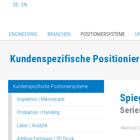
DE
EN
ENGINEERING
BRANCHEN
POSITIONIERSYSTEME
U
Kundenspezifische Positionie
Kundenspezifische Positioniersysteme
Spie
Inspektion | Mikroskopie
Seri
Produktion | Handling
Labor | Analytik
782416:001.
Additive Fertigung | 3D Druck