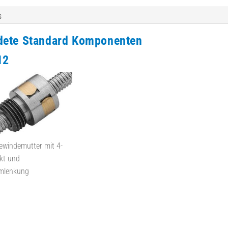
s
dete Standard Komponenten
12
ewindemutter mit 4-
kt und
mlenkung