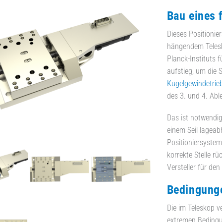
Bau eines 
Dieses Positionie
hängendem Telesk
Planck-Instituts
aufstieg, um die 
Kugelgewindetrie
des 3. und 4. Abl
Das ist notwendig
einem Seil lageab
Positioniersystem
korrekte Stelle r
Versteller für de
Bedingunge
Die im Teleskop v
extremen Bedingun