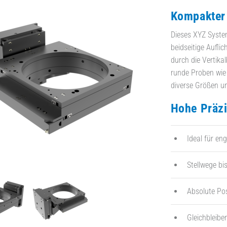
Kompakter 
Dieses XYZ System
beidseitige Aufli
durch die Vertik
runde Proben wie 
diverse Größen u
Hohe Präzi
Ideal für e
Stellwege b
Absolute Pos
Gleichbleibe