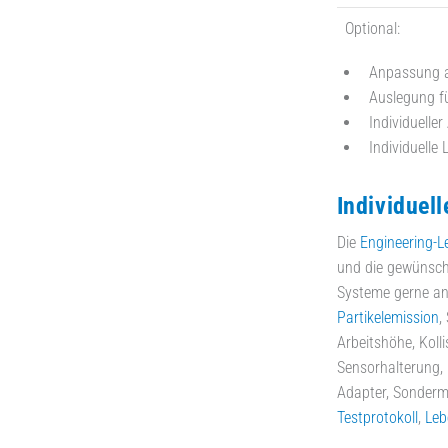
Optional:
Anpassung an
Auslegung fü
Individuelle
Individuelle
Individuel
Die
Engineering-L
und die gewünsch
Systeme gerne an
Partikelemission
,
Arbeitshöhe, Koll
Sensorhalterung,
Adapter, Sonder
Testprotokoll
,
Leb