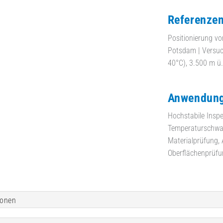
Referenze
Positionierung von
Potsdam | Versuc
40°C), 3.500 m ü.
Anwendung
Hochstabile Inspe
Temperaturschwan
Materialprüfung, A
Oberflächenprüfu
ionen