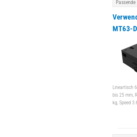
Passende 
Verwen
MT63-
Lineartisch 
bis 25 mm, R
kg, Speed 3