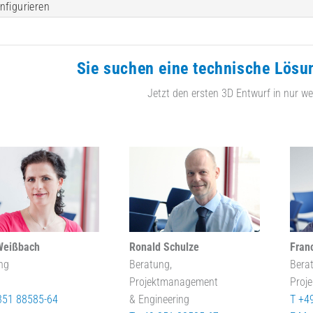
nfigurieren
Sie suchen eine technische Lösu
Jetzt den ersten 3D Entwurf in nur we
Weißbach
Ronald Schulze
Fran
ng
Beratung,
Bera
Projektmanagement
Proj
351 88585-64
& Engineering
T +4