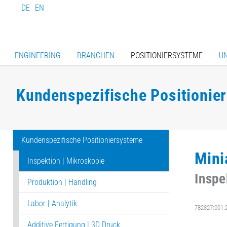
DE
EN
ENGINEERING
BRANCHEN
POSITIONIERSYSTEME
U
Kundenspezifische Positionie
Kundenspezifische Positioniersysteme
Mini
Inspektion | Mikroskopie
Inspe
Produktion | Handling
Labor | Analytik
782327:001.
Additive Fertigung | 3D Druck