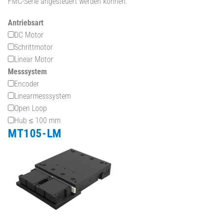
FMC-Serie angesteuert werden können.
Antriebsart
DC Motor
Schrittmotor
Linear Motor
Messsystem
Encoder
Linearmesssystem
Open Loop
Hub ≤ 100 mm
MT105-LM