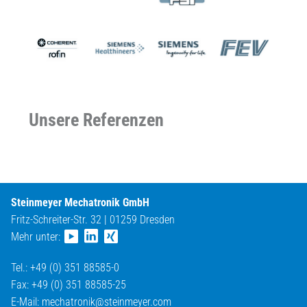
Unsere Referenzen
Steinmeyer Mechatronik GmbH
Fritz-Schreiter-Str. 32 | 01259 Dresden
Mehr unter:
Tel.: +49 (0) 351 88585-0
Fax: +49 (0) 351 88585-25
E-Mail:
mechatronik@
steinmeyer.com