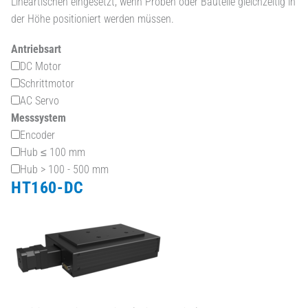
Lineartischen eingesetzt, wenn Proben oder Bauteile gleichzeitig in
der Höhe positioniert werden müssen.
Antriebsart
DC Motor
Schrittmotor
AC Servo
Messsystem
Encoder
Hub ≤ 100 mm
Hub > 100 - 500 mm
HT160-DC